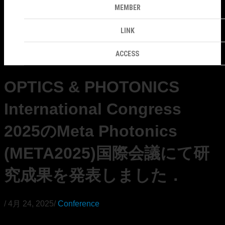
MEMBER
LINK
ACCESS
OPTICS & PHOTONICS
International Congress
2025のMeta Photonics
(META2025)国際会議にて研
究成果を発表しました．
/
4月 24, 2025
/
Conference