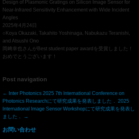
Design of Plasmonic Gratings on Silicon Image Sensor for
Near-Infrared Sensitivity Enhancement with Wide Incident
Angles
2025年4月24日
○Koya Okazaki, Takahito Yoshinaga, Nabukazu Teranishi,
and Atsushi Ono
岡﨑幸也さんがBest student paper awardを受賞しました！
おめでとうございます！
Post navigation
←
Inter Photonics 2025 7th International Conference on
Photonics Researchにて研究成果を発表しました．
2025
International Image Sensor Workshopにて研究成果を発表し
ました．
→
お問い合わせ