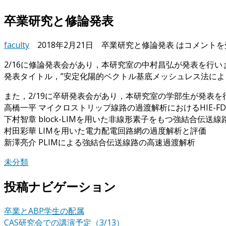
卒業研究と修論発表
faculty
2018年2月21日
卒業研究と修論発表 は
コメントを
2/16に修論発表会があり，本研究室の中村昌弘が発表を行い
発表タイトル，”安定化陽的ベクトル基底メッシュレス法によ
また，2/19に卒研発表会があり，本研究室の学部生が発表
高橋一平 マイクロストリップ線路の過渡解析におけるHIE-F
下村智章 block-LIMを用いた非線形素子をもつ強結合伝送
村田彩華 LIMを用いた電力配電回路網の過度解析と評価
新澤亮介 PLIMによる強結合伝送線路の高速過渡解析
未分類
投稿ナビゲーション
卒業とABP学生の配属
CAS研究会での講演予定（3/13）