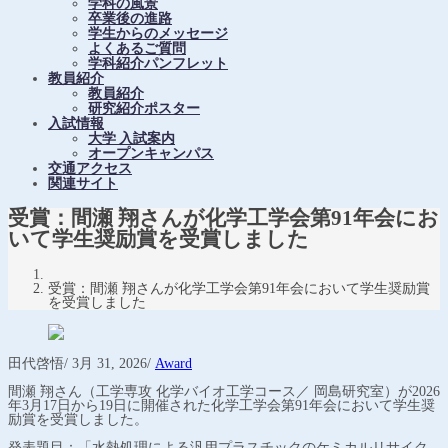
学科の風景
卒業後の進路
学生からのメッセージ
よくあるご質問
学科紹介パンフレット
教員紹介
教員紹介
研究紹介ポスター
入試情報
大学 入試案内
オープンキャンパス
交通アクセス
関連サイト
受賞：間瀬 翔さんが化学工学会第91年会にお
いて学生奨励賞を受賞しました
受賞：間瀬 翔さんが化学工学会第91年会において学生奨励賞
を受賞しました
田代啓悟
/
3月 31, 2026
/
Award
間瀬
翔さん（工学専攻 化学バイオ工学コース／ 岡島研究室）が
2026
年
3
月
17
日から
19
日に開催された化学工学会第
91
年会において学生奨
励賞を受賞しました。
発表題目：「水熱処理による汎用プラスチックのケミカルリサイク