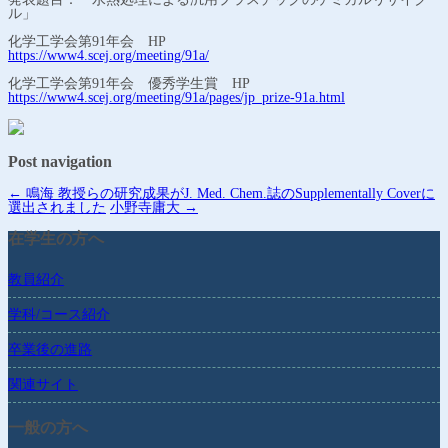
ル」
化学工学会第91年会 HP
https://www4.scej.org/meeting/91a/
化学工学会第91年会 優秀学生賞 HP
https://www4.scej.org/meeting/91a/pages/jp_prize-91a.html
Post navigation
←
鳴海 教授らの研究成果がJ. Med. Chem.誌のSupplementally Coverに
選出されました
小野寺庸大
→
在学生の方へ
教員紹介
学科/コース紹介
卒業後の進路
関連サイト
一般の方へ