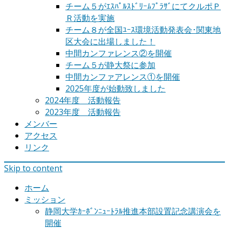
チーム５がｴｽﾊﾟﾙｽﾄﾞﾘｰﾑﾌﾟﾗｻﾞにてクルポＰ
Ｒ活動を実施
チーム８が全国ﾕｰｽ環境活動発表会･関東地
区大会に出場しました！
中間カンファレンス②を開催
チーム５が静大祭に参加
中間カンファアレンス①を開催
2025年度が始動致しました
2024年度 活動報告
2023年度 活動報告
メンバー
アクセス
リンク
Skip to content
ホーム
ミッション
静岡大学ｶｰﾎﾞﾝﾆｭｰﾄﾗﾙ推進本部設置記念講演会を
開催