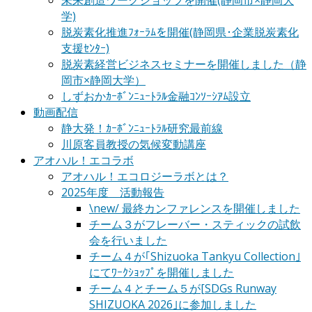
未来創造ワークショップを開催(静岡市×静岡大
学)
脱炭素化推進ﾌｫｰﾗﾑを開催(静岡県･企業脱炭素化
支援ｾﾝﾀｰ)
脱炭素経営ビジネスセミナーを開催しました（静
岡市×静岡大学）
しずおかｶｰﾎﾞﾝﾆｭｰﾄﾗﾙ金融ｺﾝｿｰｼｱﾑ設立
動画配信
静大発！ｶｰﾎﾞﾝﾆｭｰﾄﾗﾙ研究最前線
川原客員教授の気候変動講座
アオハル！エコラボ
アオハル！エコロジーラボとは？
2025年度 活動報告
\new/ 最終カンファレンスを開催しました
チーム３がフレーバー・スティックの試飲
会を行いました
チーム４が｢Shizuoka Tankyu Collection｣
にてﾜｰｸｼｮｯﾌﾟを開催しました
チーム４とチーム５が[SDGs Runway
SHIZUOKA 2026｣に参加しました