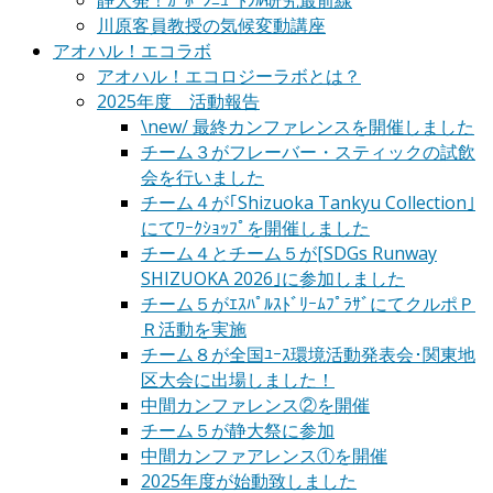
静大発！ｶｰﾎﾞﾝﾆｭｰﾄﾗﾙ研究最前線
川原客員教授の気候変動講座
アオハル！エコラボ
アオハル！エコロジーラボとは？
2025年度 活動報告
\new/ 最終カンファレンスを開催しました
チーム３がフレーバー・スティックの試飲
会を行いました
チーム４が｢Shizuoka Tankyu Collection｣
にてﾜｰｸｼｮｯﾌﾟを開催しました
チーム４とチーム５が[SDGs Runway
SHIZUOKA 2026｣に参加しました
チーム５がｴｽﾊﾟﾙｽﾄﾞﾘｰﾑﾌﾟﾗｻﾞにてクルポＰ
Ｒ活動を実施
チーム８が全国ﾕｰｽ環境活動発表会･関東地
区大会に出場しました！
中間カンファレンス②を開催
チーム５が静大祭に参加
中間カンファアレンス①を開催
2025年度が始動致しました