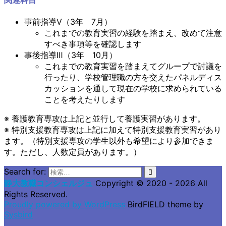
事前指導Ⅴ（3年 7月）
これまでの教育実習の経験を踏まえ、改めて注意
すべき事項等を確認します
事後指導Ⅲ（3年 10月）
これまでの教育実習を踏まえてグループで討議を
行ったり、学校管理職の方を交えたパネルディス
カッションを通して現在の学校に求められている
ことを考えたりします
※ 養護教育専攻は上記と並行して養護実習があります。
※ 特別支援教育専攻は上記に加えて特別支援教育実習があり
ます。（特別支援専攻の学生以外も希望により参加できま
す。ただし、人数定員があります。）
Search for:
静大教職コンシェルジュ
Copyright © 2020 - 2026 All
Rights Reserved.
Proudly powered by WordPress
BirdFIELD theme by
Sysbird