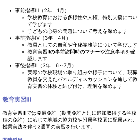
事前指導Ⅲ（2年 1月）
学校教育における多様性や人権、特別支援につい
て学びます
子どもの心身の問題について考えを深めます
事前指導Ⅳ（3年 4月）
教員としての自覚や守秘義務等について学びます
教育実習Ⅱの事前訪問時のマナーや注意事項を確
認します
事後指導Ⅱ（3年 6～7月）
実際の学校現場の取り組みや様子について、現職
教員を交えたパネルディスカッションを通して教
育実習の体験と結び付け、理解を深めます
教育実習Ⅲ
教育実習Ⅲでは発展免許（期間免許と別に追加取得する学校
種の免許）に応じて地域の協力校や附属学校園に配属され、
授業実践を伴う2週間の実習を行います。
関連科目