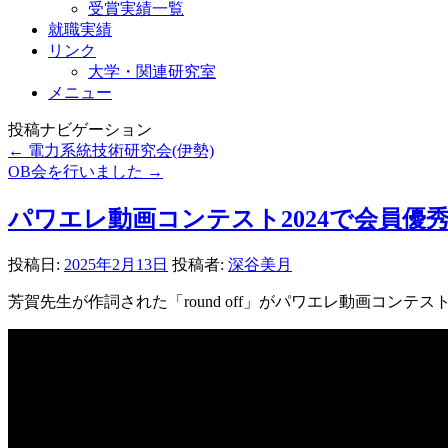
受賞実績一覧
就職実績
リンク
大学・関連研究室
メニュー
投稿ナビゲーション
←
電力系統技術研究会(伊勢)
OB会を行いました
→
パワエレ動画コンテスト2024で会員優
投稿日:
2025年2月13日
投稿者:
深谷美月
芳賀先生が作詞された「round off」がパワエレ動画コンテス