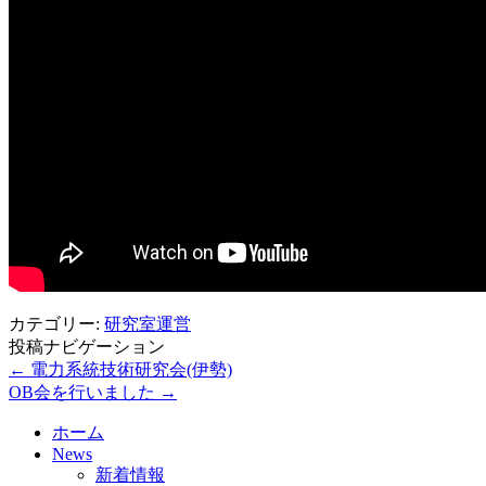
カテゴリー:
研究室運営
投稿ナビゲーション
←
電力系統技術研究会(伊勢)
OB会を行いました
→
ホーム
News
新着情報