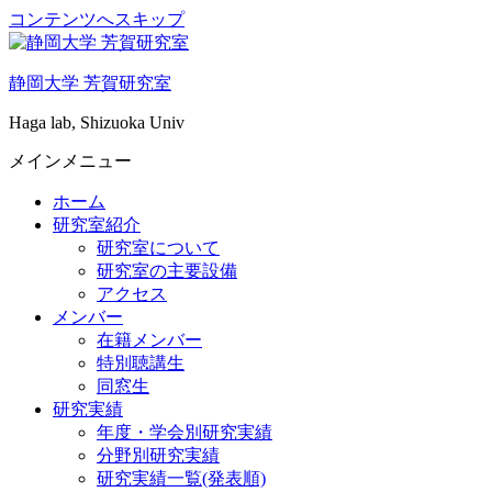
コンテンツへスキップ
静岡大学 芳賀研究室
Haga lab, Shizuoka Univ
メインメニュー
ホーム
研究室紹介
研究室について
研究室の主要設備
アクセス
メンバー
在籍メンバー
特別聴講生
同窓生
研究実績
年度・学会別研究実績
分野別研究実績
研究実績一覧(発表順)