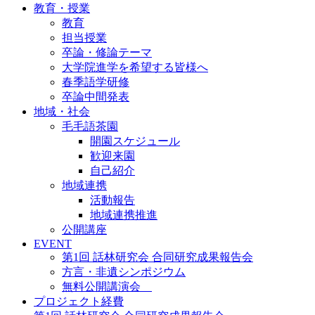
教育・授業
教育
担当授業
卒論・修論テーマ
大学院進学を希望する皆様へ
春季語学研修
卒論中間発表
地域・社会
毛毛語茶園
開園スケジュール
歓迎来園
自己紹介
地域連携
活動報告
地域連携推進
公開講座
EVENT
第1回 話林研究会 合同研究成果報告会
方言・非遺シンポジウム
無料公開講演会
プロジェクト経費