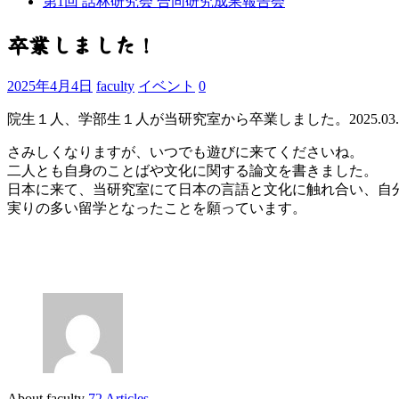
第1回 話林研究会 合同研究成果報告会
卒業しました！
2025年4月4日
faculty
イベント
0
院生１人、学部生１人が当研究室から卒業しました。2025.03.2
さみしくなりますが、いつでも遊びに来てくださいね。
二人とも自身のことばや文化に関する論文を書きました。
日本に来て、当研究室にて日本の言語と文化に触れ合い、自
実りの多い留学となったことを願っています。
About faculty
72 Articles