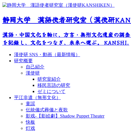
静岡大学 漢語使者研究室（漢使研KANS
漢語・中国文化を軸に、方言・無形文化遺産の調査
を記録し、文化をつなぎ、未来へ運ぶ。 KANSHI.
漢使研 SNS・動画（最新情報）
研究概要
自己紹介
漢使研
研究室紹介
移民言語の研究
ゼミについて
平江非遺（無形文化）
童謡
伝統儀式葬儀と夜歌
影戏-【影絵劇】Shadow Puppet Theater
快板
灯戏