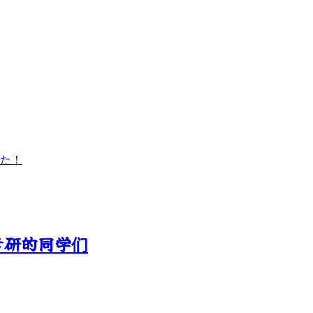
た！
考研的同学们