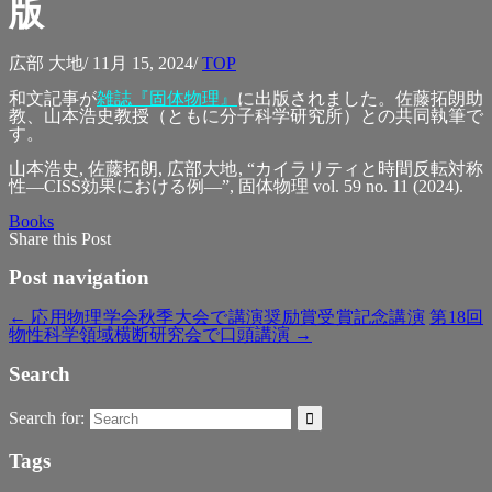
版
広部 大地
/
11月 15, 2024
/
TOP
和文記事が
雑誌『固体物理』
に出版されました。佐藤拓朗助
教、山本浩史教授（ともに分子科学研究所）との共同執筆で
す。
山本浩史, 佐藤拓朗, 広部大地, “カイラリティと時間反転対称
性―CISS効果における例―”, 固体物理 vol. 59 no. 11 (2024).
Books
Share this Post
Post navigation
←
応用物理学会秋季大会で講演奨励賞受賞記念講演
第18回
物性科学領域横断研究会で口頭講演
→
Search
Search for:
Tags