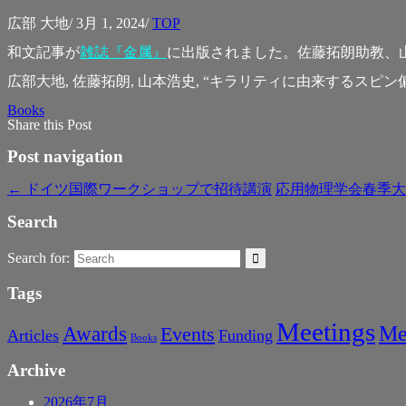
広部 大地
/
3月 1, 2024
/
TOP
和文記事が
雑誌『金属』
に出版されました。佐藤拓朗助教、
広部大地, 佐藤拓朗, 山本浩史, “キラリティに由来するスピン偏極効果に
Books
Share this Post
Post navigation
←
ドイツ国際ワークショップで招待講演
応用物理学会春季
Search
Search for:
Tags
Meetings
Me
Awards
Events
Articles
Funding
Books
Archive
2026年7月