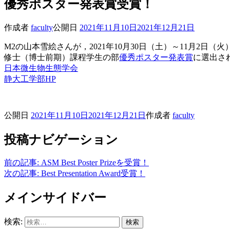
優秀ポスター発表賞受賞！
作成者
faculty
公開日
2021年11月10日
2021年12月21日
M2の山本雪絵さんが，2021年10月30日（土）～11月
修士（博士前期）課程学生の部
優秀ポスター発表賞
に選出さ
日本微生物生態学会
静大工学部HP
公開日
2021年11月10日
2021年12月21日
作成者
faculty
投稿ナビゲーション
前の記事:
ASM Best Poster Prizeを受賞！
次の記事:
Best Presentation Award受賞！
メインサイドバー
検索: