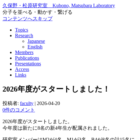
久保野・松原研究室 Kubono, Matsubara Laboratory
分子を並べる・動かす・繋げる
コンテンツへスキップ
Topics
Research
Japanese
English
Members
Publications
Presentations
Access
Links
2026年度がスタートしました！
投稿者:
faculty
|
2026-04-20
0件のコメント
2026年度がスタートしました。
今年度は新たに8名の新4年生が配属されました。
研究室メンバーはM2が4名、M1が3名、B4が8名の計15名に