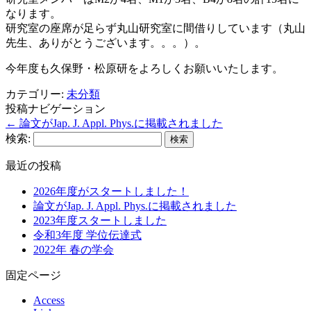
なります。
研究室の座席が足らず丸山研究室に間借りしています（丸山
先生、ありがとうございます。。。）。
今年度も久保野・松原研をよろしくお願いいたします。
カテゴリー:
未分類
投稿ナビゲーション
←
論文がJap. J. Appl. Phys.に掲載されました
検索:
最近の投稿
2026年度がスタートしました！
論文がJap. J. Appl. Phys.に掲載されました
2023年度スタートしました
令和3年度 学位伝達式
2022年 春の学会
固定ページ
Access