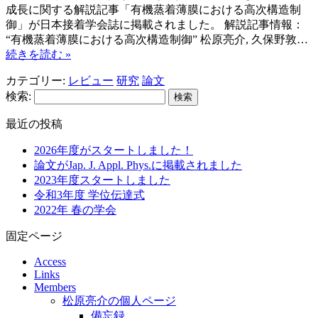
成長に関する解説記事「有機蒸着薄膜における高次構造制
御」が日本接着学会誌に掲載されました。 解説記事情報：
“有機蒸着薄膜における高次構造制御” 松原亮介, 久保野敦…
続きを読む »
カテゴリー:
レビュー
研究
論文
検索:
最近の投稿
2026年度がスタートしました！
論文がJap. J. Appl. Phys.に掲載されました
2023年度スタートしました
令和3年度 学位伝達式
2022年 春の学会
固定ページ
Access
Links
Members
松原亮介の個人ページ
備忘録