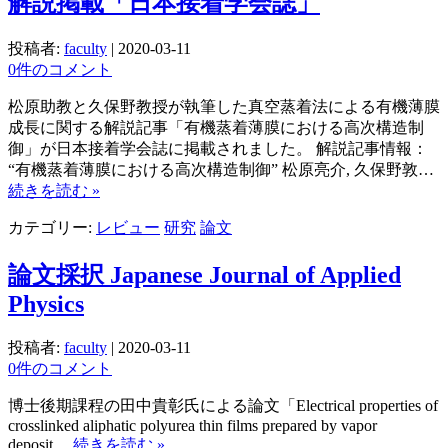
解説掲載「日本接着学会誌」
投稿者:
faculty
|
2020-03-11
0件のコメント
松原助教と久保野教授が執筆した真空蒸着法による有機薄膜
成長に関する解説記事「有機蒸着薄膜における高次構造制
御」が日本接着学会誌に掲載されました。 解説記事情報：
“有機蒸着薄膜における高次構造制御” 松原亮介, 久保野敦…
続きを読む »
カテゴリー:
レビュー
研究
論文
論文採択 Japanese Journal of Applied
Physics
投稿者:
faculty
|
2020-03-11
0件のコメント
博士後期課程の田中貴彰氏による論文「Electrical properties of
crosslinked aliphatic polyurea thin films prepared by vapor
deposit…
続きを読む »