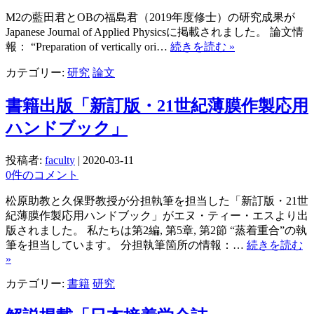
M2の藍田君とOBの福島君（2019年度修士）の研究成果が
Japanese Journal of Applied Physicsに掲載されました。 論文情
報： “Preparation of vertically ori…
続きを読む »
カテゴリー:
研究
論文
書籍出版「新訂版・21世紀薄膜作製応用
ハンドブック」
投稿者:
faculty
|
2020-03-11
0件のコメント
松原助教と久保野教授が分担執筆を担当した「新訂版・21世
紀薄膜作製応用ハンドブック」がエヌ・ティー・エスより出
版されました。 私たちは第2編, 第5章, 第2節 “蒸着重合”の執
筆を担当しています。 分担執筆箇所の情報：…
続きを読む
»
カテゴリー:
書籍
研究