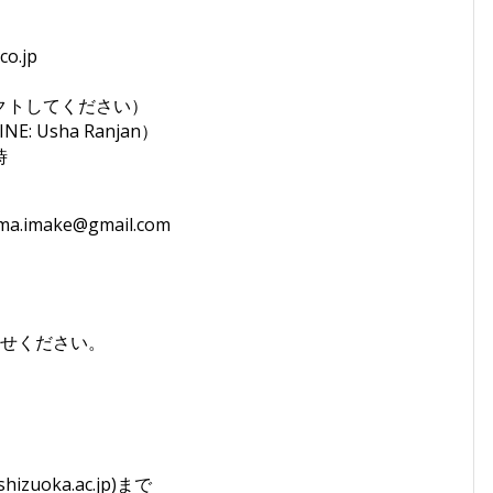
co.jp
ンタクトしてください）
NE: Usha Ranjan）
時
oyama.imake@gmail.com
わせください。
uoka.ac.jp)まで