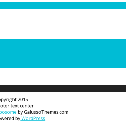
pyright 2015
oter text center
ibosome
by GalussoThemes.com
owered by
WordPress