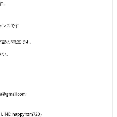
す。
ャンスです
下記の3教室です。
さい。
sia@gmail.com
LINE: happyhzm720）