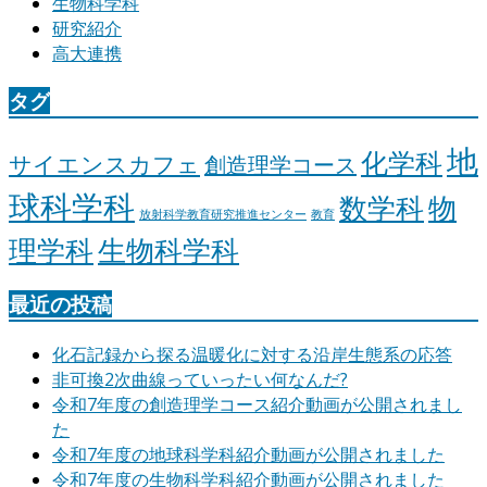
生物科学科
研究紹介
高大連携
タグ
地
化学科
サイエンスカフェ
創造理学コース
球科学科
数学科
物
放射科学教育研究推進センター
教育
理学科
生物科学科
最近の投稿
化石記録から探る温暖化に対する沿岸生態系の応答
非可換2次曲線っていったい何なんだ?
令和7年度の創造理学コース紹介動画が公開されまし
た
令和7年度の地球科学科紹介動画が公開されました
令和7年度の生物科学科紹介動画が公開されました