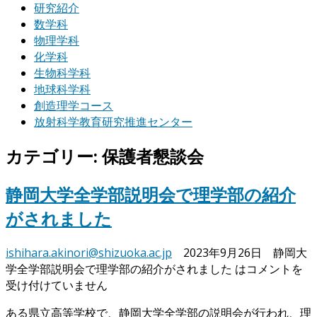
研究紹介
数学科
物理学科
化学科
生物科学科
地球科学科
創造理学コース
放射科学教育研究推進センター
カテゴリー: 保護者懇談会
静岡大学全学部説明会で理学部の紹介
がされました
ishihara.akinori@shizuoka.ac.jp
2023年9月26日
静岡大
学全学部説明会で理学部の紹介がされました は
コメントを
受け付けていません
ある県立高等学校で、静岡大学全学部の説明会が行われ、理