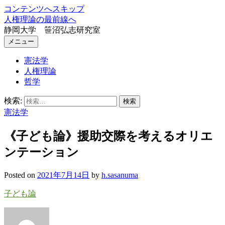
コンテンツへスキップ
人権理論の最前線へ
静岡大学 笹沼弘志研究室
メニュー
憲法学
人権理論
哲学
検索:
憲法学
《子ども論》援助交際を考えるオリエ
ンテーション
Posted
on
2021年7月14日
by
h.sasanuma
子ども論