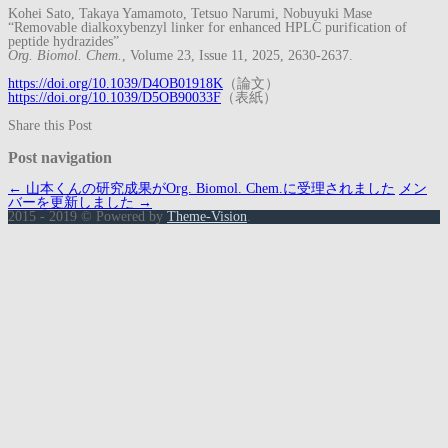
Kohei Sato, Takaya Yamamoto, Tetsuo Narumi, Nobuyuki Mase
“Removable dialkoxybenzyl linker for enhanced HPLC purification of
peptide hydrazides”
Org. Biomol. Chem.
, Volume 23, Issue 11, 2025, 2630-2637.
https://doi.org/10.1039/D4OB01918K
（論文）
https://doi.org/10.1039/D5OB90033F
（表紙）
Share this Post
Post navigation
←
山本くんの研究成果がOrg. Biomol. Chem.に受理されました
メン
バーを更新しました
→
2015 - 2019 © Powered by
Theme-Vision
.