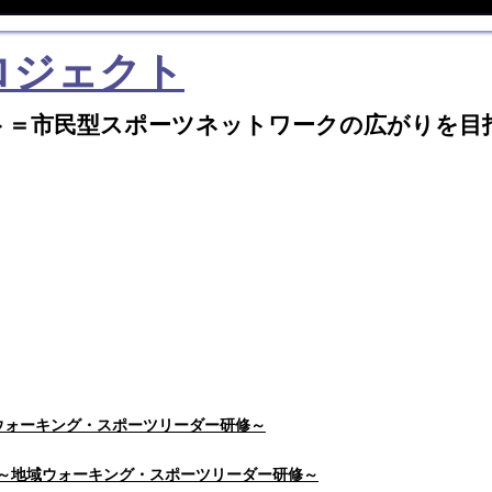
ロジェクト
クト＝市民型スポーツネットワークの広がりを目
ウォーキング・スポーツリーダー研修～
ラム～地域ウォーキング・スポーツリーダー研修～