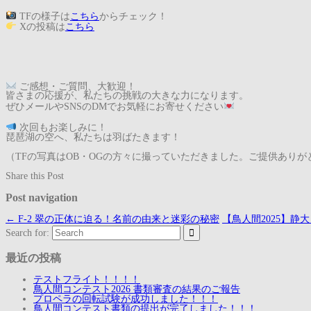
TFの様子は
こちら
からチェック！
Xの投稿は
こちら
ご感想・ご質問、大歓迎！
皆さまの応援が、私たちの挑戦の大きな力になります。
ぜひメールやSNSのDMでお気軽にお寄せください
次回もお楽しみに！
琵琶湖の空へ、私たちは羽ばたきます！
（TFの写真はOB・OGの方々に撮っていただきました。ご提供あり
Share this Post
Post navigation
←
F-2 翠の正体に迫る！名前の由来と迷彩の秘密
【鳥人間2025】静
Search for:
最近の投稿
テストフライト！！！！
鳥人間コンテスト2026 書類審査の結果のご報告
プロペラの回転試験が成功しました！！！
鳥人間コンテスト書類の提出が完了しました！！！