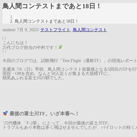
鳥人間コンテストまであと18日！
鳥人間コンテストまであと18日！
student
/
7月 9, 2025
/
テストフライト
,
鳥人間コンテスト
/ /
こんにちは！
25代ブログ担当の中村です！
\ \
今回のブログでは、試験飛行「Test Flight（通称TF）」の現地レ
先週末 7/6（日）早朝、鳥人間コンテスト前最後となる5回目のTFを
現役・OBを含め、なんと50人近くが集まる大規模TFに。
熱気あふれる富士川の朝でした。
最後の富士川TF。いざ本番へ！
‘25代機体 「F-2翠」 にとって、今回が最後の富士川TF。
トラブルもあり本数は多く飛ばせませんでしたが、パイロットの桂く