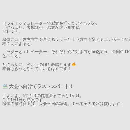
フライトシミュレーターで感覚を掴んでいたものの、
「やっぱり、実機は少し感覚が違いますね」
と桂くん。
機体には、左右方向を変えるラダーと上下方向を変えるエレベータが
桂くんによると、
「ラダーとエレベーター、それぞれ舵の効き方が全然違う。今回のT
とのこと。
その言葉に、私たちの胸も高鳴ります
本番もきっとやってくれるはずです！
大会へ向けてラストスパート！
いよいよ、6年ぶりの琵琶湖まであと1か月。
この1日1日が勝負です。
機体の最終仕上げ、大会当日の準備…すべて全力で駆け抜けます！