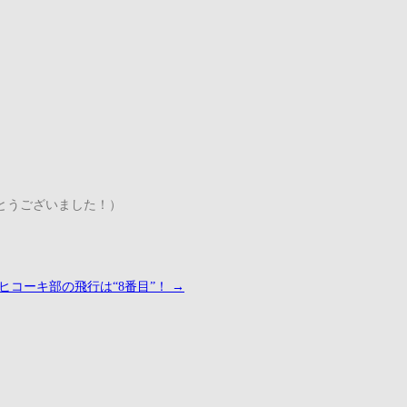
がとうございました！）
大ヒコーキ部の飛行は“8番目”！
→