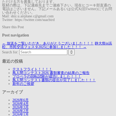
ただける方を募集しております。
取材の際は、下記連絡先までご連絡下さい。現在ヒコーキ部直通の
電話はございません。下記メールあるいは公式X(旧Twitter)にてお問
い合わせください。
Mail: shiz.u.airplane.c@gmail.com
Twitter: https://twitter.com/suacbird
Share this Post
Post navigation
←
放送をご覧いただき、ありがとうございました！！！
静大祭in浜
松、市民交流フェスタ2025に参加しました！！！
→
Search for:
最近の投稿
テストフライト！！！！
鳥人間コンテスト2026 書類審査の結果のご報告
プロペラの回転試験が成功しました！！！
鳥人間コンテスト書類の提出が完了しました！！！
新年のご挨拶
アーカイブ
2026年6月
2026年4月
2026年3月
2026年2月
2026年1月