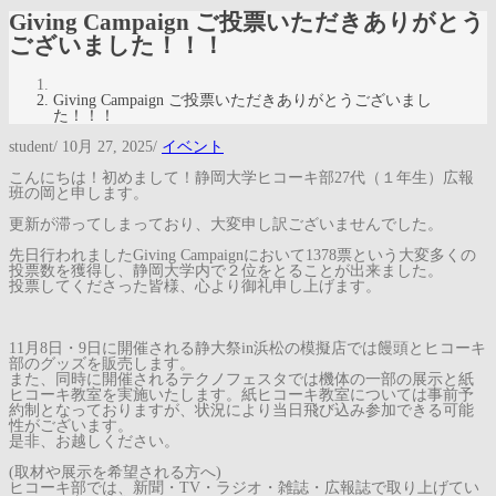
Giving Campaign ご投票いただきありがとう
ございました！！！
Giving Campaign ご投票いただきありがとうございまし
た！！！
student
/
10月 27, 2025
/
イベント
こんにちは！初めまして！静岡大学ヒコーキ部27代（１年生）広報
班の岡と申します。
更新が滞ってしまっており、大変申し訳ございませんでした。
先日行われましたGiving Campaignにおいて1378票という大変多くの
投票数を獲得し、静岡大学内で２位をとることが出来ました。
投票してくださった皆様、心より御礼申し上げます。
11月8日・9日に開催される静大祭in浜松の模擬店では饅頭とヒコーキ
部のグッズを販売します。
また、同時に開催されるテクノフェスタでは機体の一部の展示と紙
ヒコーキ教室を実施いたします。紙ヒコーキ教室については事前予
約制となっておりますが、状況により当日飛び込み参加できる可能
性がございます。
是非、お越しください。
(取材や展示を希望される方へ)
ヒコーキ部では、新聞・TV・ラジオ・雑誌・広報誌で取り上げてい