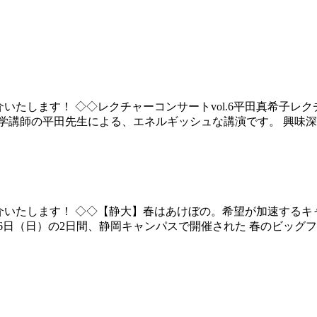
いたします！ ◇◇レクチャーコンサートvol.6平田真希子
416/3303 スタンフォード大学講師の平田先生による、エネルギッシュな講演
介いたします！ ◇◇【静大】春はあけぼの。希望が加速するキ
424/3297 4月25日（土）・26日（日）の2日間、静岡キャンパスで開催