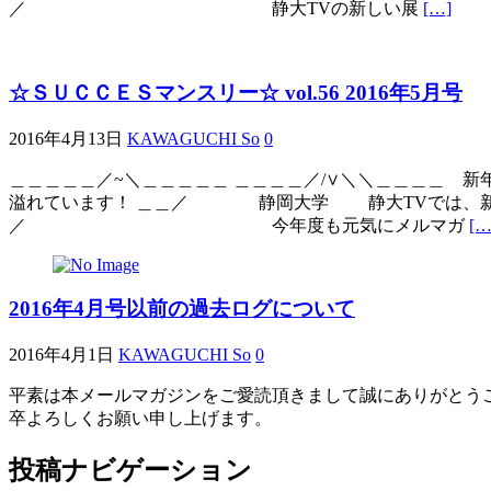
／ 静大TVの新しい展
[…]
☆ＳＵＣＣＥＳマンスリー☆ vol.56 2016年5月号
2016年4月13日
KAWAGUCHI So
0
＿＿＿＿＿／~＼＿＿＿＿＿ ＿＿＿＿／/∨＼＼＿＿＿
溢れています！ ＿＿／ 静岡大学 静大TVでは、新
／ 今年度も元気にメルマガ
[…
2016年4月号以前の過去ログについて
2016年4月1日
KAWAGUCHI So
0
平素は本メールマガジンをご愛読頂きまして誠にありがとうござ
卒よろしくお願い申し上げます。
投稿ナビゲーション