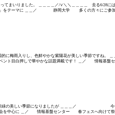
てまいりました。 ＿＿＿＿／/∨＼＼＿＿＿＿ 去る6/28に
ーマに ＿＿／ 静岡大学 多くの方々にご参加いただ
＿＿＿ 全国的に梅雨入りし、色鮮やかな紫陽花が美しい
ト目白押しで華やかな話題満載です！ ＿／ 情報基盤
＿＿ 新緑の美しい季節になりましたが ＿＿＿／ 今年の
中心に ＿／ 情報基盤センター 春フェスへ向けて祭り