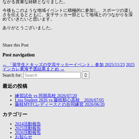
ながる貴重な経験となりました。
今後もこのような地域イベントに積極的に参加し、スポーツの楽し
さを伝えるとともに、女子サッカー部として地域とのつながりを深
めていきたいと思います。
ありがとうございました。
Share this Post
Post navigation
←
「留学生とキッズの交流サッカーイベント」参加 2025/11/23
2025
インカレ東海予選結果まとめ
→
Search for:
最近の投稿
練習試合 vs 同朋高校 2026/07/20
Liga Student 2026 vs 藤枝順心高校 2026/07/05
藤枝MYFCレディースとの合同練習 2026/06/20
カテゴリー
2024活動報告
2025活動報告
2026活動報告
お知らせ