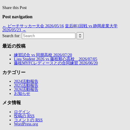
Share this Post
Post navigation
←
ビーチサッカー大会 2026/05/16
皇后杯1回戦 vs 静岡産業大学
2026/05/23
→
Search for:
最近の投稿
練習試合 vs 同朋高校 2026/07/20
Liga Student 2026 vs 藤枝順心高校 2026/07/05
藤枝MYFCレディースとの合同練習 2026/06/20
カテゴリー
2024活動報告
2025活動報告
2026活動報告
お知らせ
メタ情報
ログイン
投稿の
RSS
コメントの
RSS
WordPress.org