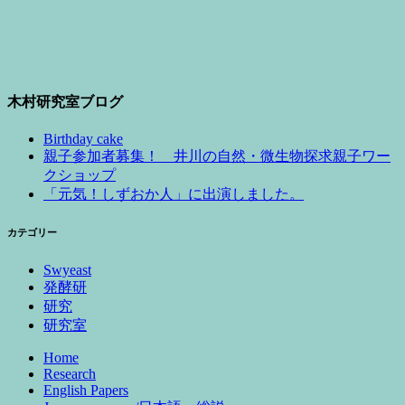
木村研究室ブログ
Birthday cake
親子参加者募集！ 井川の自然・微生物探求親子ワー
クショップ
「元気！しずおか人」に出演しました。
カテゴリー
Swyeast
発酵研
研究
研究室
Home
Research
English Papers