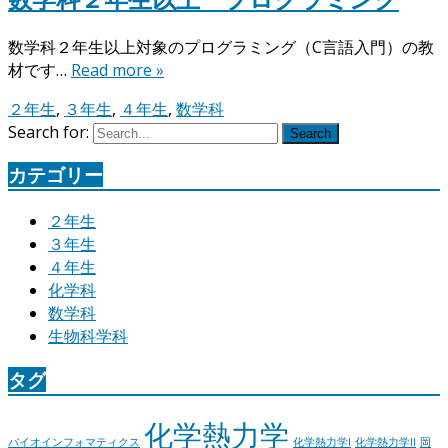
数学科２年生以上対象のプログラミング（C言語入門）の教
材です…
Read more »
２年生
,
３年生
,
４年生
,
数学科
Search for:
Search
カテゴリー
２年生
３年生
４年生
化学科
数学科
生物科学科
タグ
化学熱力学
バイオインフォマティクス
化学熱力学I
化学熱力学II
岡