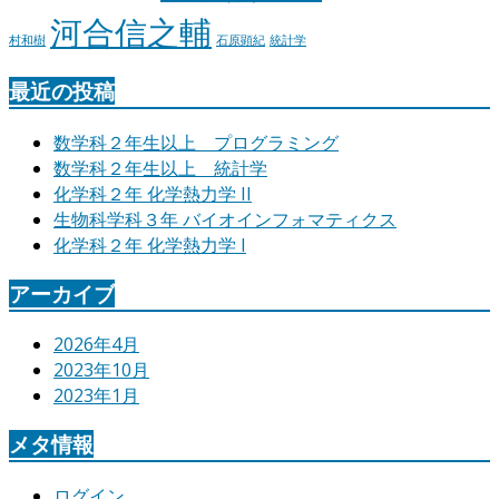
河合信之輔
村和樹
石原顕紀
統計学
最近の投稿
数学科２年生以上 プログラミング
数学科２年生以上 統計学
化学科２年 化学熱力学 II
生物科学科３年 バイオインフォマティクス
化学科２年 化学熱力学 I
アーカイブ
2026年4月
2023年10月
2023年1月
メタ情報
ログイン