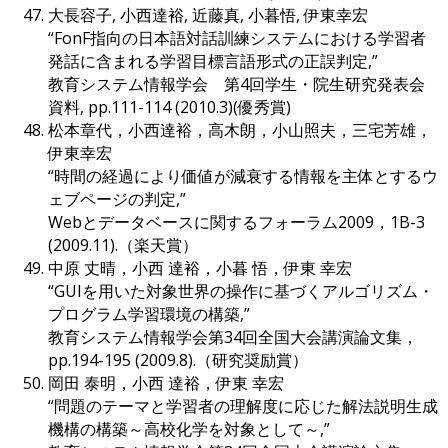
大長容子, 小西達裕, 近藤真, 小暮悟, 伊東幸宏
“FonF指向の日本語対話訓練システムにおける学習者
発話に含まれる学習目標言語形式の正誤判定,”
教育システム情報学会 第4回学生・院生研究発表会
資料, pp.111-114 (2010.3)(優秀賞)
松本章代，小西達裕，高木朗，小山照夫，三宅芳雄，
伊東幸宏
“時間の経過により価値が減衰する情報を主体とするウ
ェブページの判定,”
Webとデータベースに関するフォーラム2009，1B-3
(2009.11).（楽天賞）
中原 丈晴，小西 達裕，小暮 悟，伊東 幸宏
“GUIを用いた対象世界の操作に基づくアルゴリズム・
プログラム学習環境の構築,”
教育システム情報学会第34回全国大会講演論文集，
pp.194-195 (2009.8).（研究奨励賞）
岡田 泰明，小西 達裕，伊東 幸宏
“問題のテーマと学習者の理解度に応じた解法説明生成
機構の構築～高校化学を対象として～,”