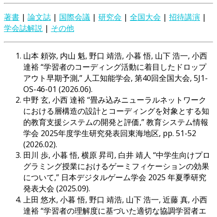
著書
|
論文誌
|
国際会議
|
研究会
|
全国大会
|
招待講演
|
学会誌解説
|
その他
山本 頼弥, 内山 魁, 野口 靖浩, 小暮 悟, 山下 浩一, 小西
達裕 “学習者のコーディング活動に着目したドロップ
アウト早期予測,” 人工知能学会, 第40回全国大会, 5J1-
OS-46-01 (2026.06).
中野 玄, 小西 達裕 “畳み込みニューラルネットワーク
における層構造の設計とコーディングを対象とする知
的教育支援システムの開発と評価,” 教育システム情報
学会 2025年度学生研究発表回東海地区, pp. 51-52
(2026.02).
田川 歩, 小暮 悟, 横原 昇司, 白井 靖人 “中学生向けプロ
グラミング授業におけるゲーミフィケーションの効果
について,” 日本デジタルゲーム学会 2025 年夏季研究
発表大会 (2025.09).
上田 悠水, 小暮 悟, 野口 靖浩, 山下 浩一, 近藤 真, 小西
達裕 “学習者の理解度に基づいた適切な協調学習者エ