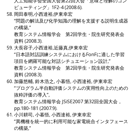
人工知能学会全国大会第22回大会「意味と理解のコン
ピューティング」1F2-4 (2008.6).
岡田泰明,小西達裕,伊東幸宏
“問題の解法及び化学知識の理解を支援する説明生成器
の構築,”
教育システム情報学会 第2回学生・院生研究発表会
資料 (2008.3).
大長容子,小西達裕,近藤真,伊東幸宏
“日本語対話訓練システムにおけるFonFに適した学習
項目を網羅可能な対話シチュエーション設計,”
教育システム情報学会 第2回学生・院生研究発表会
資料 (2008.3).
加藤悠輔, 鈴木浩之, 小暮悟, 小西達裕, 伊東幸宏
“プログラム半自動評価システムの実用性向上のための
抜粋評価の導入”,
教育システム情報学会 JSiSE2007 第32回全国大会，
pp.180-181 (2007.9).
小川耕司, 小暮悟, 小西達裕, 伊東幸宏
“異機種を統一的に利用可能な家電統合インタフェース
の構築,”