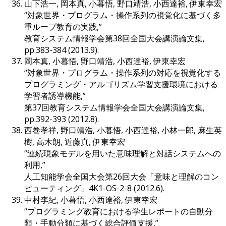
山下浩一, 岡本真, 小暮悟, 野口靖浩, 小西達裕, 伊東幸宏
“対象世界・プログラム・操作系列の視覚化に基づく多
重ループ教育の実践,”
教育システム情報学会第38回全国大会講演論文集,
pp.383-384 (2013.9).
岡本真, 小暮悟, 野口靖浩, 小西達裕, 伊東幸宏
“対象世界・プログラム・操作系列の対応を視覚化する
プログラミング・アルゴリズム学習支援環境における
学習者誘導機能,”
第37回教育システム情報学会全国大会講演論文集,
pp.392-393 (2012.8).
西巻孝祥, 野口靖浩, 小暮悟, 小西達裕, 小林一郎, 麻生英
樹, 高木朗, 近藤真, 伊東幸宏
“連続現象モデルを用いた意味理解と対話システムへの
利用,”
人工知能学会全国大会第26回大会「意味と理解のコン
ピューティング」4K1-OS-2-8 (2012.6).
中村李紀, 小暮悟, 小西達裕, 伊東幸宏
“プログラミング教育における学生レポートの自動分
類・手動分類に基づく総合評価支援,”