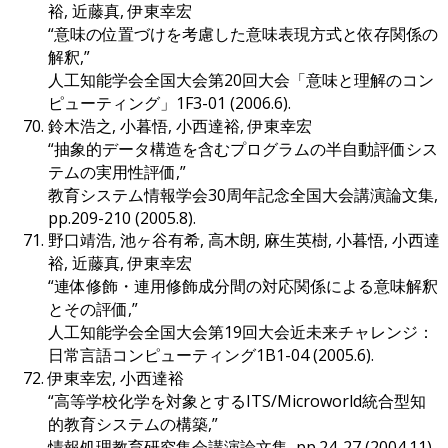
裕, 近藤真, 伊東幸宏
“意味の位置づけを考慮した意味表現方式と依存関係の
解釈,”
人工知能学会全国大会第20回大会「意味と理解のコン
ピューティング」1F3-01 (2006.6).
鈴木浩之, 小暮悟, 小西達裕, 伊東幸宏
“抽象的データ構造を含むプログラムの半自動評価シス
テムの実用性評価,”
教育システム情報学会30周年記念全国大会講演論文集,
pp.209-210 (2005.8).
野口靖浩, 池ヶ谷有希, 高木朗, 麻生英樹, 小暮悟, 小西達
裕, 近藤真, 伊東幸宏
“連体修飾・連用修飾成分間の対応関係による意味解釈
とその評価,”
人工知能学会全国大会第19回大会近未来チャレンジ：
日常言語コンピューティング1B1-04 (2005.6).
伊東幸宏, 小西達裕
“高等学校化学を対象とするITS/Microworld統合型知
的教育システムの構築,”
情報処理教育研究集会講演論文集, pp.24-27 (2004.11).