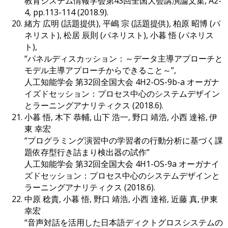
教育システム情報学会第43回全国大会講演論文集, A2-
4, pp.113-114 (2018.9).
緒方 広明 (話題提供), 平嶋 宗 (話題提供), 柏原 昭博 (パ
ネリスト), 松居 辰則 (パネリスト), 小暮 悟 (パネリス
ト),
“パネルディスカッション：～データ主導アプローチと
モデル主導アプローチからできること～”,
人工知能学会 第32回全国大会 4H2-OS-9b-a オーガナ
イズドセッション：プロセス中心のシステムデザイン
とラーニングアナリティクス (2018.6).
小暮 悟, 木下 恭輔, 山下 浩一, 野口 靖浩, 小西 達裕, 伊
東 幸宏
“プログラミング演習中の学習者の行動分析に基づく課
題依存型行き詰まり検出器の試作”
人工知能学会 第32回全国大会 4H1-OS-9a オーガナイ
ズドセッション：プロセス中心のシステムデザインと
ラーニングアナリティクス (2018.6).
中原 稔貴, 小暮 悟, 野口 靖浩, 小西 達裕, 近藤 真, 伊東
幸宏
“音声対話を活用した日本語ディクトグロスシステムの