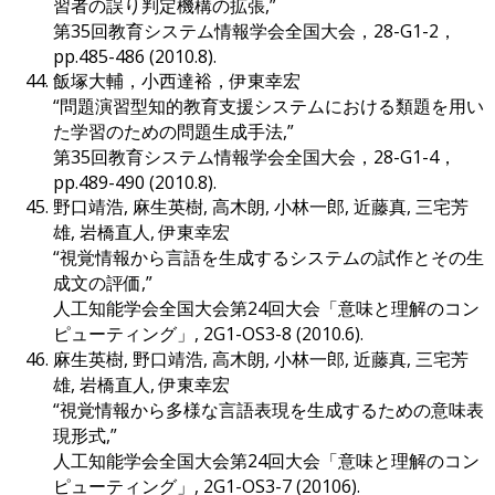
習者の誤り判定機構の拡張,”
第35回教育システム情報学会全国大会，28-G1-2，
pp.485-486 (2010.8).
飯塚大輔，小西達裕，伊東幸宏
“問題演習型知的教育支援システムにおける類題を用い
た学習のための問題生成手法,”
第35回教育システム情報学会全国大会，28-G1-4，
pp.489-490 (2010.8).
野口靖浩, 麻生英樹, 高木朗, 小林一郎, 近藤真, 三宅芳
雄, 岩橋直人, 伊東幸宏
“視覚情報から言語を生成するシステムの試作とその生
成文の評価,”
人工知能学会全国大会第24回大会「意味と理解のコン
ピューティング」, 2G1-OS3-8 (2010.6).
麻生英樹, 野口靖浩, 高木朗, 小林一郎, 近藤真, 三宅芳
雄, 岩橋直人, 伊東幸宏
“視覚情報から多様な言語表現を生成するための意味表
現形式,”
人工知能学会全国大会第24回大会「意味と理解のコン
ピューティング」, 2G1-OS3-7 (20106).