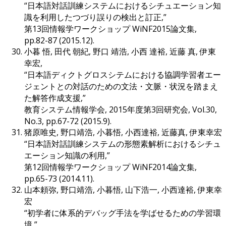
“日本語対話訓練システムにおけるシチュエーション知
識を利用したつづり誤りの検出と訂正,”
第13回情報学ワークショップ WiNF2015論文集,
pp.82-87 (2015.12).
小暮 悟, 田代 朝紀, 野口 靖浩, 小西 達裕, 近藤 真, 伊東
幸宏,
“日本語ディクトグロスシテムにおける協調学習者エー
ジェントとの対話のための文法・文脈・状況を踏まえ
た解答作成支援,”
教育システム情報学会, 2015年度第3回研究会, Vol.30,
No.3, pp.67-72 (2015.9).
猪原唯史, 野口靖浩, 小暮悟, 小西達裕, 近藤真, 伊東幸宏
“日本語対話訓練システムの形態素解析におけるシチュ
エーション知識の利用,”
第12回情報学ワークショップ WiNF2014論文集,
pp.65-73 (2014.11).
山本頼弥, 野口靖浩, 小暮悟, 山下浩一, 小西達裕, 伊東幸
宏
“初学者に体系的デバッグ手法を学ばせるための学習環
境,”