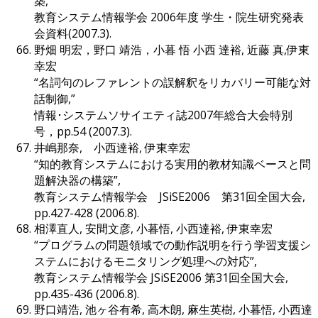
築,”
教育システム情報学会 2006年度 学生・院生研究発表
会資料(2007.3).
野畑 明宏，野口 靖浩，小暮 悟 小西 達裕, 近藤 真,伊東
幸宏
“名詞句のレファレントの誤解釈をリカバリー可能な対
話制御,”
情報･システムソサイエティ誌2007年総合大会特別
号，pp.54 (2007.3).
井嶋那奈, 小西達裕, 伊東幸宏
“知的教育システムにおける実用的教材知識ベースと問
題解決器の構築”,
教育システム情報学会 JSiSE2006 第31回全国大会,
pp.427-428 (2006.8).
相澤直人, 安間文彦, 小暮悟, 小西達裕, 伊東幸宏
“プログラムの問題領域での動作説明を行う学習支援シ
ステムにおけるモニタリング処理への対応”,
教育システム情報学会 JSiSE2006 第31回全国大会,
pp.435-436 (2006.8).
野口靖浩, 池ヶ谷有希, 高木朗, 麻生英樹, 小暮悟, 小西達