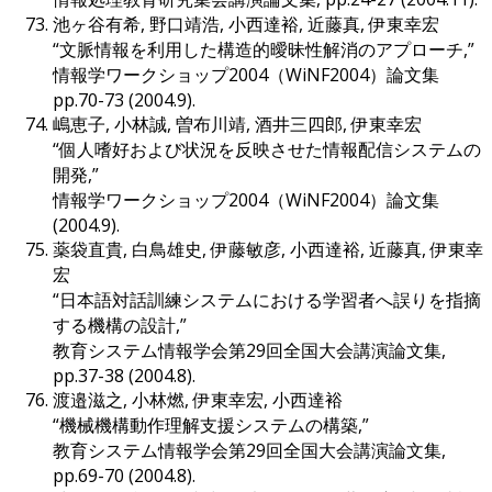
池ヶ谷有希, 野口靖浩, 小西達裕, 近藤真, 伊東幸宏
“文脈情報を利用した構造的曖昧性解消のアプローチ,”
情報学ワークショップ2004（WiNF2004）論文集
pp.70-73 (2004.9).
嶋恵子, 小林誠, 曽布川靖, 酒井三四郎, 伊東幸宏
“個人嗜好および状況を反映させた情報配信システムの
開発,”
情報学ワークショップ2004（WiNF2004）論文集
(2004.9).
薬袋直貴, 白鳥雄史, 伊藤敏彦, 小西達裕, 近藤真, 伊東幸
宏
“日本語対話訓練システムにおける学習者へ誤りを指摘
する機構の設計,”
教育システム情報学会第29回全国大会講演論文集,
pp.37-38 (2004.8).
渡邉滋之, 小林燃, 伊東幸宏, 小西達裕
“機械機構動作理解支援システムの構築,”
教育システム情報学会第29回全国大会講演論文集,
pp.69-70 (2004.8).