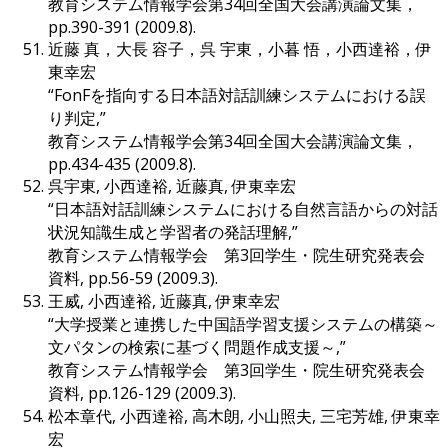
教育システム情報学会第34回全国大会講演論文集，
pp.390-391 (2009.8).
近藤 真，大長 容子，呉 宇東，小暮 悟，小西達裕，伊
東幸宏
“FonFを指向する日本語対話訓練システムにおける誤
り判定,”
教育システム情報学会第34回全国大会講演論文集，
pp.434-435 (2009.8).
呉宇東, 小西達裕, 近藤真, 伊東幸宏
“日本語対話訓練システムにおける自然言語からの対話
状況知識生成と学習者の発話理解,”
教育システム情報学会 第3回学生・院生研究発表会
資料, pp.56-59 (2009.3).
王威, 小西達裕, 近藤真, 伊東幸宏
“大学授業と連携した中国語学習支援システムの構築～
文パタンの検索に基づく問題作成支援～,”
教育システム情報学会 第3回学生・院生研究発表会
資料, pp.126-129 (2009.3).
松本章代, 小西達裕, 高木朗, 小山照夫, 三宅芳雄, 伊東幸
宏