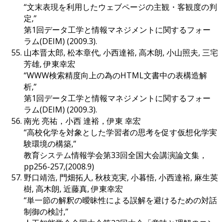
“文末表現を利用したウェブページの主観・客観度の判
定,”
第1回データ工学と情報マネジメントに関するフォー
ラム(DEIM) (2009.3).
山本晋太郎, 松本章代, 小西達裕, 高木朗, 小山照夫, 三宅
芳雄, 伊東幸宏
“WWW検索精度向上の為のHTML文書中の表構造解
析,”
第1回データ工学と情報マネジメントに関するフォー
ラム(DEIM) (2009.3).
南光 亮祐，小西 達裕，伊東 幸宏
“高校化学を対象とした学習者の思考を促す仮想化学実
験環境の構築,”
教育システム情報学会第33回全国大会講演論文集，
pp256-257,(2008.9)
野口靖浩, 門畑拓人, 秋枝克実, 小暮悟, 小西達裕, 麻生英
樹, 高木朗, 近藤真, 伊東幸宏
“単一節の解釈の曖昧性による誤解を避けるための対話
制御の検討,”