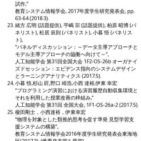
試作,”
教育システム情報学会, 2017年度学生研究発表会, pp.
63-64 (2018.3).
緒方 広明 (話題提供), 平嶋 宗 (話題提供), 柏原 昭博 (パ
ネリスト), 松居 辰則 (パネリスト), 小暮 悟 (パネリス
ト),
“パネルディスカッション：～データ主導アプローチと
モデル主導アプローチの協働へ向けて～”,
人工知能学会 第31回全国大会 1F2-OS-26b オーガナイ
ズドセッション：エビデンス指向のシステムデザイン
とラーニングアナリティクス (2017.5).
小暮 悟,杉山 匠,野口 靖浩,小西 達裕,伊東 幸宏
“プログラミング演習における演習履歴自動収集環境と
それを利用した授業改善の枠組み,”
人工知能学会 第31回 全国大会, 1F1-OS-26a-2 (2017.5).
榎田剛士，小西達裕，伊東幸宏
“物理を対象とした類推的思考を促す準発 見型学習支
援システムの構築”,
教育システム情報学会2016年度学生研究発表会東海地
区(2017.3). (優秀発表賞を受賞)