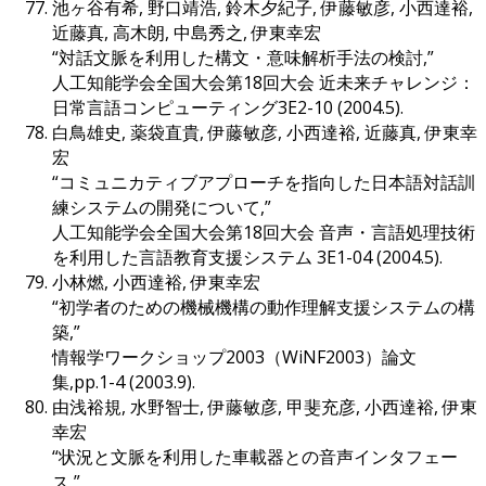
池ヶ谷有希, 野口靖浩, 鈴木夕紀子, 伊藤敏彦, 小西達裕,
近藤真, 高木朗, 中島秀之, 伊東幸宏
“対話文脈を利用した構文・意味解析手法の検討,”
人工知能学会全国大会第18回大会 近未来チャレンジ：
日常言語コンピューティング3E2-10 (2004.5).
白鳥雄史, 薬袋直貴, 伊藤敏彦, 小西達裕, 近藤真, 伊東幸
宏
“コミュニカティブアプローチを指向した日本語対話訓
練システムの開発について,”
人工知能学会全国大会第18回大会 音声・言語処理技術
を利用した言語教育支援システム 3E1-04 (2004.5).
小林燃, 小西達裕, 伊東幸宏
“初学者のための機械機構の動作理解支援システムの構
築,”
情報学ワークショップ2003（WiNF2003）論文
集,pp.1-4 (2003.9).
由浅裕規, 水野智士, 伊藤敏彦, 甲斐充彦, 小西達裕, 伊東
幸宏
“状況と文脈を利用した車載器との音声インタフェー
ス,”