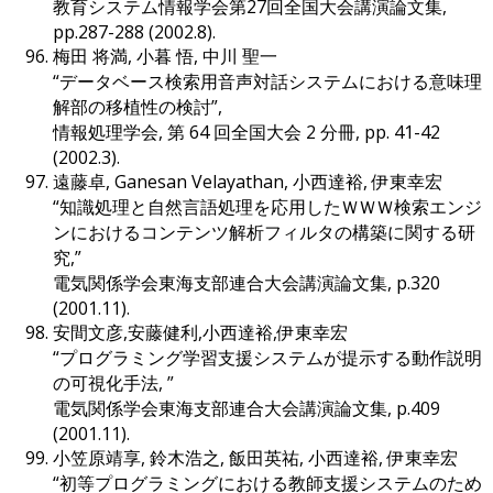
教育システム情報学会第27回全国大会講演論文集,
pp.287-288 (2002.8).
梅田 将満, 小暮 悟, 中川 聖一
“データベース検索用音声対話システムにおける意味理
解部の移植性の検討”,
情報処理学会, 第 64 回全国大会 2 分冊, pp. 41-42
(2002.3).
遠藤卓, Ganesan Velayathan, 小西達裕, 伊東幸宏
“知識処理と自然言語処理を応用したＷＷＷ検索エンジ
ンにおけるコンテンツ解析フィルタの構築に関する研
究,”
電気関係学会東海支部連合大会講演論文集, p.320
(2001.11).
安間文彦,安藤健利,小西達裕,伊東幸宏
“プログラミング学習支援システムが提示する動作説明
の可視化手法, ”
電気関係学会東海支部連合大会講演論文集, p.409
(2001.11).
小笠原靖享, 鈴木浩之, 飯田英祐, 小西達裕, 伊東幸宏
“初等プログラミングにおける教師支援システムのため