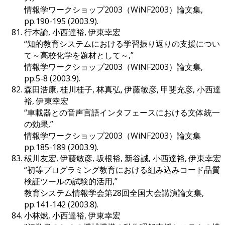
情報学ワークショップ2003（WiNF2003）論文集,
pp.190-195 (2003.9).
行本諭, 小西達裕, 伊東幸宏
“知的教育システムにおける学習振り返りの支援につい
て～高校化学を題材として～,”
情報学ワークショップ2003（WiNF2003）論文集,
pp.5-8 (2003.9).
森田浩康, 桂川桂子, 林真弘, 伊藤敏彦, 甲斐充彦, 小西達
裕, 伊東幸宏
“車載器との音声言語インタフェースにおける文体統一
の効果,”
情報学ワークショップ2003（WiNF2003）論文集
pp.185-189 (2003.9).
秡川友宏, 伊藤敏彦, 坂根裕, 新谷誠, 小西達裕, 伊東幸宏
“初等プログラミング教育における組み込みコード品質
検証ツールの試験的活用,”
教育システム情報学会第28回全国大会講演論文集,
pp.141-142 (2003.8).
小林燃, 小西達裕, 伊東幸宏