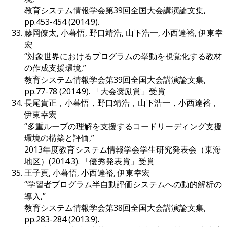
教育システム情報学会第39回全国大会講演論文集,
pp.453-454 (2014.9).
藤岡僚太, 小暮悟, 野口靖浩, 山下浩一, 小西達裕, 伊東幸
宏
“対象世界におけるプログラムの挙動を視覚化する教材
の作成支援環境,”
教育システム情報学会第39回全国大会講演論文集,
pp.77-78 (2014.9). 「大会奨励賞」受賞
長尾貴正，小暮悟，野口靖浩，山下浩一，小西達裕，
伊東幸宏
“多重ループの理解を支援するコードリーディング支援
環境の構築と評価,”
2013年度教育システム情報学会学生研究発表会（東海
地区）(2014.3). 「優秀発表賞」受賞
王子頁, 小暮悟, 小西達裕, 伊東幸宏
“学習者プログラム半自動評価システムへの動的解析の
導入,”
教育システム情報学会第38回全国大会講演論文集,
pp.283-284 (2013.9).