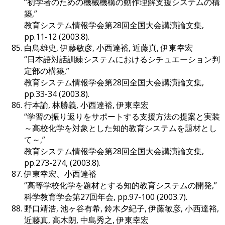
“初学者のための機械機構の動作理解支援システムの構
築,”
教育システム情報学会第28回全国大会講演論文集,
pp.11-12 (2003.8).
白鳥雄史, 伊藤敏彦, 小西達裕, 近藤真, 伊東幸宏
“日本語対話訓練システムにおけるシチュエーション判
定部の構築,”
教育システム情報学会第28回全国大会講演論文集,
pp.33-34 (2003.8).
行本諭, 林勝義, 小西達裕, 伊東幸宏
“学習の振り返りをサポートする支援方法の提案と実装
～高校化学を対象とした知的教育システムを題材とし
て～,”
教育システム情報学会第28回全国大会講演論文集,
pp.273-274, (2003.8).
伊東幸宏、小西達裕
“高等学校化学を題材とする知的教育システムの開発,”
科学教育学会第27回年会, pp.97-100 (2003.7).
野口靖浩, 池ヶ谷有希, 鈴木夕紀子, 伊藤敏彦, 小西達裕,
近藤真, 高木朗, 中島秀之, 伊東幸宏