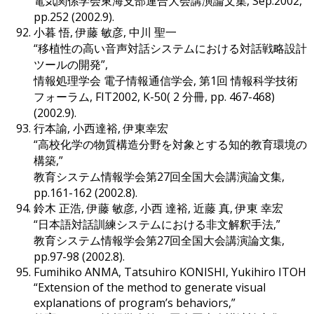
電気関係学会東海支部連合大会講演論文集, Sep.2002,
pp.252 (2002.9).
小暮 悟, 伊藤 敏彦, 中川 聖一
“移植性の高い音声対話システムにおける対話戦略設計
ツールの開発”,
情報処理学会 電子情報通信学会, 第1回 情報科学技術
フォーラム, FIT2002, K-50( 2 分冊, pp. 467-468)
(2002.9).
行本諭, 小西達裕, 伊東幸宏
“高校化学の物質構造分野を対象とする知的教育環境の
構築,”
教育システム情報学会第27回全国大会講演論文集,
pp.161-162 (2002.8).
鈴木 正浩, 伊藤 敏彦, 小西 達裕, 近藤 真, 伊東 幸宏
“日本語対話訓練システムにおける非文解釈手法,”
教育システム情報学会第27回全国大会講演論文集,
pp.97-98 (2002.8).
Fumihiko ANMA, Tatsuhiro KONISHI, Yukihiro ITOH
“Extension of the method to generate visual
explanations of program’s behaviors,”