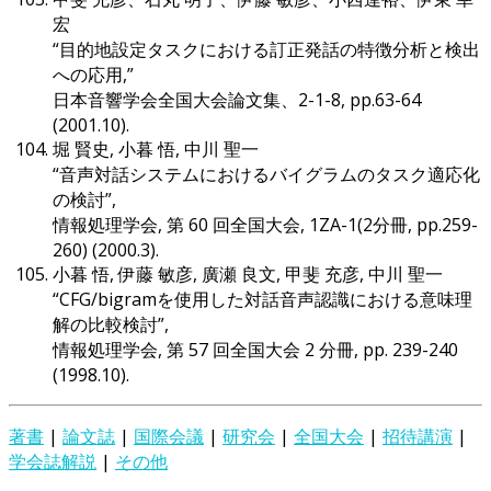
宏
“目的地設定タスクにおける訂正発話の特徴分析と検出
への応用,”
日本音響学会全国大会論文集、2-1-8, pp.63-64
(2001.10).
堀 賢史, 小暮 悟, 中川 聖一
“音声対話システムにおけるバイグラムのタスク適応化
の検討”,
情報処理学会, 第 60 回全国大会, 1ZA-1(2分冊, pp.259-
260) (2000.3).
小暮 悟, 伊藤 敏彦, 廣瀬 良文, 甲斐 充彦, 中川 聖一
“CFG/bigramを使用した対話音声認識における意味理
解の比較検討”,
情報処理学会, 第 57 回全国大会 2 分冊, pp. 239-240
(1998.10).
著書
|
論文誌
|
国際会議
|
研究会
|
全国大会
|
招待講演
|
学会誌解説
|
その他