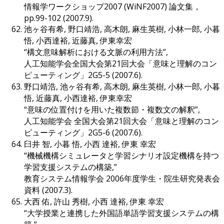
情報学ワークショップ2007 (WiNF2007) 論文集，
pp.99-102 (2007.9).
池ヶ谷有希, 野口靖浩, 高木朗, 麻生英樹, 小林一郎, 小暮
悟, 小西達裕, 近藤真, 伊東幸宏
“構文意味解析における文脈の利用方法”,
人工知能学会全国大会第21回大会「意味と理解のコン
ピューティング」2G5-5 (2007.6).
野口靖浩, 池ヶ谷有希, 高木朗, 麻生英樹, 小林一郎, 小暮
悟, 近藤真, 小西達裕, 伊東幸宏
“意味の位置付けを用いた複数節・複数文の解釈”,
人工知能学会 全国大会第21回大会「意味と理解のコン
ピューティング」2G5-6 (2007.6).
臼井 智, 小暮 悟, 小西 達裕, 伊東 幸宏
“機械機構シミュレータと学習シナリオ設定機構を持つ
学習支援システムの構築,”
教育システム情報学会 2006年度学生・院生研究発表会
資料 (2007.3).
大西 佑, 許山 秀樹, 小西 達裕, 伊東 幸宏
“大学授業と連携した外国語単語学習支援システムの構