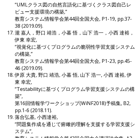
“UMLクラス図の自然言語化に基づくクラス図自己レ
ビュー支援環境の構築,”
教育システム情報学会第44回全国大会, P1-19, pp.37-
38 (2019.09).
瀧 嘉人，野口 靖浩，小暮 悟，山下 浩一，小西 達裕，
伊東 幸宏,
“視覚化に基づくプログラムの脆弱性学習支援システム
の構築,”
教育システム情報学会第44回全国大会, P1-23, pp.45-
46 (2019.09).
伊原 大貴, 野口 靖浩, 小暮 悟, 山下 浩一, 小西 達裕, 伊
東 幸宏,
“Testabilityに基づくプログラム学習支援システムの構
築”,
第16回情報学ワークショップ(WiNF2018)予稿集, B2,
pp.1-6 (2018.11).
落合弘基, 小西達裕,
“問題集作成を通じて俯瞰的理解を支援する学習支援シ
ステム”,