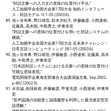
“対話文脈への入力文の意味の位置付け手法,”
人工知能学会全国大会第17回大会 知的インタフェー
ス・対話モデル 1C1-05 (2003.6).
池ヶ谷有希, 野口靖浩, 鈴木夕紀子, 伊藤敏彦, 小西達裕,
近藤真, 高木朗, 中島秀之, 伊東幸宏
“対話文脈への意味の位置付けを用いた対話システムの
構築,”
人工知能学会全国大会第17回大会 近未来チャレンジ：
日常言語コンピューティング 3B1-05 (2003.6).
池ヶ谷有希, 野口靖浩, 伊藤敏彦, 小西達裕, 近藤真, 高木
朗, 中島秀之, 伊東幸宏
“日本語対話システムにおける文脈への意味の位置付け
可能な意味表現,”
電気関係学会東海支部連合大会講演論文集, Sep.2002,
p.492 (2002.9).
水谷誠, 由浅裕規, 伊藤敏彦, 甲斐充彦, 小西達裕, 伊東幸
宏
“音声認識の信頼度と認識履歴を利用した最尤推定型言
語理解,”