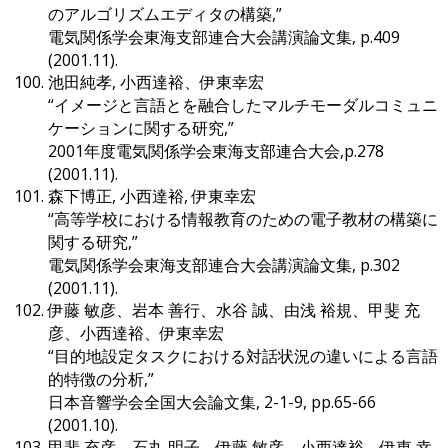
のアルゴリズムエディタの構築,”
電気関係学会東海支部連合大会講演論文集, p.409
(2001.11).
池田純孝, 小西達裕、伊東幸宏
“イメージと言語とを融合したマルチモーダルコミュニ
ケーションに関する研究,”
2001年度電気関係学会東海支部連合大会,p.278
(2001.11).
森下博正, 小西達裕, 伊東幸宏
“高等学校における情報教育のための電子教材の構築に
関する研究,”
電気関係学会東海支部連合大会講演論文集, p.302
(2001.11).
伊藤 敏彦、岩本 善行、水谷 誠、由浅 裕規、甲斐 充
彦、小西達裕、伊東幸宏
“目的地設定タスクにおける対話状況の違いによる言語
的特徴の分析,”
日本音響学会全国大会論文集, 2-1-9, pp.65-66
(2001.10).
甲斐 充彦、石丸 明子、伊藤 敏彦、小西達裕、伊東 幸