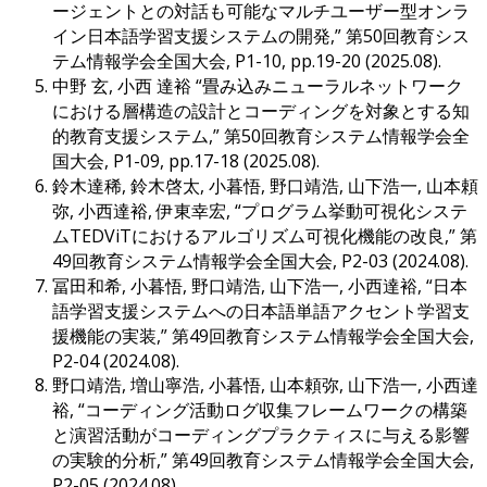
ージェントとの対話も可能なマルチユーザー型オンラ
イン日本語学習支援システムの開発,” 第50回教育シス
テム情報学会全国大会, P1-10, pp.19-20 (2025.08).
中野 玄, 小西 達裕 “畳み込みニューラルネットワーク
における層構造の設計とコーディングを対象とする知
的教育支援システム,” 第50回教育システム情報学会全
国大会, P1-09, pp.17-18 (2025.08).
鈴木達稀, 鈴木啓太, 小暮悟, 野口靖浩, 山下浩一, 山本頼
弥, 小西達裕, 伊東幸宏, “プログラム挙動可視化システ
ムTEDViTにおけるアルゴリズム可視化機能の改良,” 第
49回教育システム情報学会全国大会, P2-03 (2024.08).
冨田和希, 小暮悟, 野口靖浩, 山下浩一, 小西達裕, “日本
語学習支援システムへの日本語単語アクセント学習支
援機能の実装,” 第49回教育システム情報学会全国大会,
P2-04 (2024.08).
野口靖浩, 増山寧浩, 小暮悟, 山本頼弥, 山下浩一, 小西達
裕, “コーディング活動ログ収集フレームワークの構築
と演習活動がコーディングプラクティスに与える影響
の実験的分析,” 第49回教育システム情報学会全国大会,
P2-05 (2024.08).