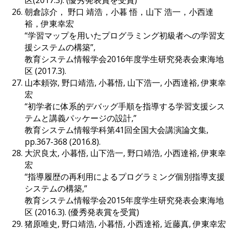
朝倉諒介， 野口 靖浩，小暮 悟，山下 浩一，小西達
裕，伊東幸宏
“学習マップを用いたプログラミング初級者への学習支
援システムの構築”,
教育システム情報学会2016年度学生研究発表会東海地
区 (2017.3).
山本頼弥, 野口靖浩, 小暮悟, 山下浩一, 小西達裕, 伊東幸
宏
“初学者に体系的デバッグ手順を指導する学習支援シス
テムと講義パッケージの設計,”
教育システム情報学科第41回全国大会講演論文集,
pp.367-368 (2016.8).
大沢良太, 小暮悟, 山下浩一, 野口靖浩, 小西達裕, 伊東幸
宏
“指導履歴の再利用によるプログラミング個別指導支援
システムの構築,”
教育システム情報学会2015年度学生研究発表会東海地
区 (2016.3). (優秀発表賞を受賞)
猪原唯史, 野口靖浩, 小暮悟, 小西達裕, 近藤真, 伊東幸宏