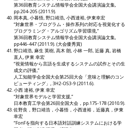
第36回教育システム情報学会全国大会講演論文集,
pp.204-205 (2011.9).
岡本真, 小暮悟, 野口靖浩, 小西達裕, 伊東幸宏
“対象世界・プログラム・操作系列の対応を視覚化する
プログラミング・アルゴリズム学習環境,”
第36回教育システム情報学会全国大会講演論文集,
pp446-447 (2011.9). (大会優秀賞)
野口靖浩, 麻生 英樹, 高木 朗, 小林 一郎, 近藤 真, 岩橋
直人, 伊東 幸宏
“視覚情報から言語を生成するシステムの試作とその生
成文の評価,”
人工知能学会全国大会第25回大会「意味と理解のコン
ピューティング」, 3H2-OS3-9 (2011.6).
小西 達裕, 伊東 幸宏
“対象世界モデルと学習支援,”
日本教育工学会第26回全国大会，pp.175-178 (2010.9).
佐野良，野口靖浩，小暮悟，小西達裕，近藤真，伊東
幸宏
“FonFを指向する日本語対話訓練システムにおける学