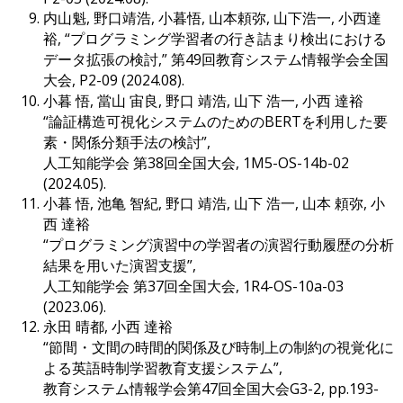
内山魁, 野口靖浩, 小暮悟, 山本頼弥, 山下浩一, 小西達
裕, “プログラミング学習者の行き詰まり検出における
データ拡張の検討,” 第49回教育システム情報学会全国
大会, P2-09 (2024.08).
小暮 悟, 當山 宙良, 野口 靖浩, 山下 浩一, 小西 達裕
“論証構造可視化システムのためのBERTを利用した要
素・関係分類手法の検討”,
人工知能学会 第38回全国大会, 1M5-OS-14b-02
(2024.05).
小暮 悟, 池亀 智紀, 野口 靖浩, 山下 浩一, 山本 頼弥, 小
西 達裕
“プログラミング演習中の学習者の演習行動履歴の分析
結果を用いた演習支援”,
人工知能学会 第37回全国大会, 1R4-OS-10a-03
(2023.06).
永田 晴都, 小西 達裕
“節間・文間の時間的関係及び時制上の制約の視覚化に
よる英語時制学習教育支援システム”,
教育システム情報学会第47回全国大会G3-2, pp.193-