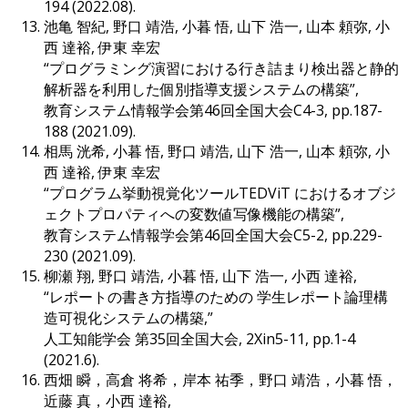
194 (2022.08).
池亀 智紀, 野口 靖浩, 小暮 悟, 山下 浩一, 山本 頼弥, 小
西 達裕, 伊東 幸宏
“プログラミング演習における行き詰まり検出器と静的
解析器を利用した個別指導支援システムの構築”,
教育システム情報学会第46回全国大会C4-3, pp.187-
188 (2021.09).
相馬 洸希, 小暮 悟, 野口 靖浩, 山下 浩一, 山本 頼弥, 小
西 達裕, 伊東 幸宏
“プログラム挙動視覚化ツールTEDViT におけるオブジ
ェクトプロパティへの変数値写像機能の構築”,
教育システム情報学会第46回全国大会C5-2, pp.229-
230 (2021.09).
柳瀬 翔, 野口 靖浩, 小暮 悟, 山下 浩一, 小西 達裕,
“レポートの書き方指導のための 学生レポート論理構
造可視化システムの構築,”
人工知能学会 第35回全国大会, 2Xin5-11, pp.1-4
(2021.6).
西畑 瞬，高倉 将希，岸本 祐季，野口 靖浩，小暮 悟，
近藤 真，小西 達裕,