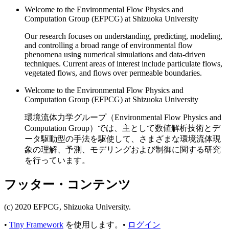
Welcome to the Environmental Flow Physics and
Computation Group (EFPCG) at Shizuoka University
Our research focuses on understanding, predicting, modeling,
and controlling a broad range of environmental flow
phenomena using numerical simulations and data-driven
techniques. Current areas of interest include particulate flows,
vegetated flows, and flows over permeable boundaries.
Welcome to the Environmental Flow Physics and
Computation Group (EFPCG) at Shizuoka University
環境流体力学グループ（Environmental Flow Physics and
Computation Group）では、主として数値解析技術とデ
ータ駆動型の手法を駆使して、さまざまな環境流体現
象の理解、予測、モデリングおよび制御に関する研究
を行っています。
フッター・コンテンツ
(c) 2020 EFPCG, Shizuoka University.
•
Tiny Framework
を使用します。
•
ログイン