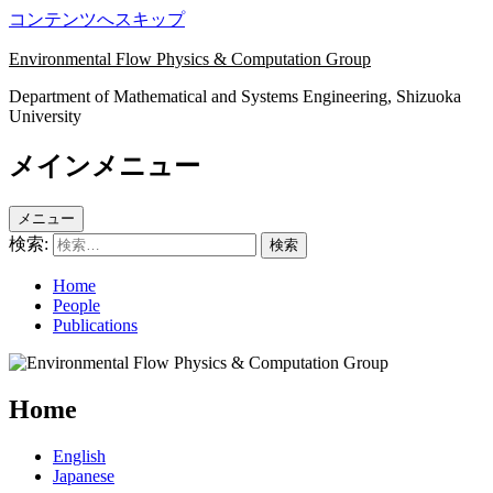
コンテンツへスキップ
Environmental Flow Physics & Computation Group
Department of Mathematical and Systems Engineering, Shizuoka
University
メインメニュー
メニュー
検索:
Home
People
Publications
Home
English
Japanese