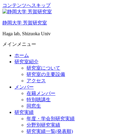
コンテンツへスキップ
静岡大学 芳賀研究室
Haga lab, Shizuoka Univ
メインメニュー
ホーム
研究室紹介
研究室について
研究室の主要設備
アクセス
メンバー
在籍メンバー
特別聴講生
同窓生
研究実績
年度・学会別研究実績
分野別研究実績
研究実績一覧(発表順)