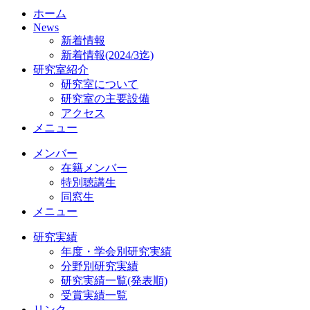
ホーム
News
新着情報
新着情報(2024/3迄)
研究室紹介
研究室について
研究室の主要設備
アクセス
メニュー
メンバー
在籍メンバー
特別聴講生
同窓生
メニュー
研究実績
年度・学会別研究実績
分野別研究実績
研究実績一覧(発表順)
受賞実績一覧
リンク