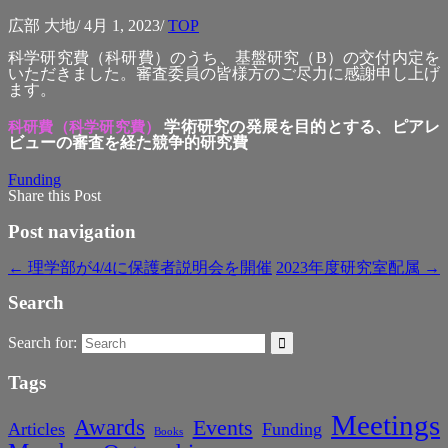
広部 大地
/
4月 1, 2023
/
TOP
科学研究費（科研費）のうち、基盤研究（B）の交付内定を
いただきました。審査委員の皆様方のご尽力に感謝申し上げ
ます。
学術研究の発展を目的とする、ピアレ
科研費（科学研究費）
ビューの審査を経た競争的研究費
Funding
Share this Post
Post navigation
←
理学部が4/4に保護者説明会を開催
2023年度研究室配属
→
Search
Search for:
Tags
Meetings
Awards
Events
Articles
Funding
Books