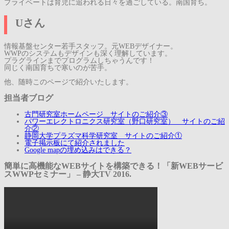
プライベートは育児に追われる日々を過ごしている。南国育ち。
Uさん
情報基盤センター若手スタッフ。元WEBデザイナー。
WWPのシステムもデザインも深く理解しています。
プラグラインまでプログラムしちゃうんです！
同じく南国育ちで寒いのが苦手。
他、随時このページで紹介いたします。
担当者ブログ
古門研究室ホームページ サイトのご紹介③
パワーエレクトロニクス研究室（野口研究室） サイトのご紹
介②
静岡大学プラズマ科学研究室 サイトのご紹介①
電子掲示板にて紹介されました
Google mapの埋め込みはできる？
簡単に高機能なWEBサイトを構築できる！「新WEBサービ
スWWPセミナー」 – 静大TV 2016.