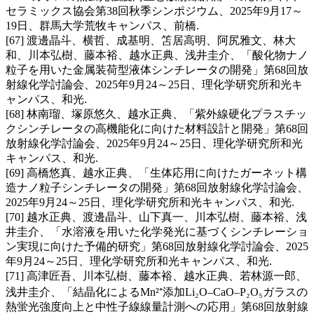
セラミックス協会第38回秋季シンポジウム、2025年9月17～
19日、群馬大学荒牧キャンパス、前橋.
[67] 渡邊晶斗、横哲、成基明、笘居高明、阿尻雅文、林大
和、川本弘樹、藤本裕、越水正典、浅井圭介、「酸化物ナノ
粒子を用いた金属装荷型液体シンチレータの開発」第68回放
射線化学討論会、2025年9月24～25日、理化学研究所和光キ
ャンパス、和光.
[68] 林南瑠、塚原悠久、越水正典、「紫外線硬化プラスチッ
クシンチレータの高機能化に向けた材料設計と開発」第68回
放射線化学討論会、2025年9月24～25日、理化学研究所和光
キャンパス、和光.
[69] 高橋悠真、越水正典、「生体応用に向けたガーネット構
造ナノ粒子シンチレータの開発」第68回放射線化学討論会、
2025年9月24～25日、理化学研究所和光キャンパス、和光.
[70] 越水正典、渡邊晶斗、山下真一、川本弘樹、藤本裕、浅
井圭介、「水溶液を用いた化学発光に基づくシンチレーショ
ン実現に向けた予備的研究」第68回放射線化学討論会、2025
年9月24～25日、理化学研究所和光キャンパス、和光.
[71] 高津匠吾、川本弘樹、藤本裕、越水正典、若林源一郎、
浅井圭介、「結晶化によるMn²⁺添加Li₂O–CaO–P₂O₅ガラスの
熱蛍光強度向上と中性子線線量計測への応用」第68回放射線