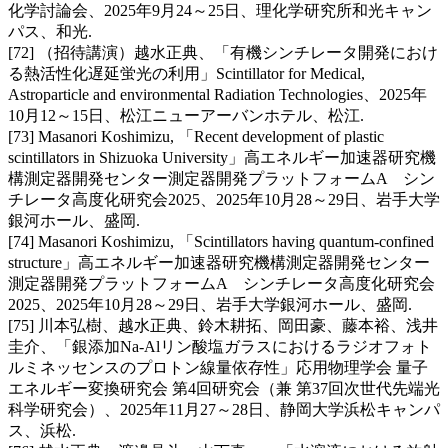
化学討論会、2025年9月24～25日、理化学研究所和光キャン
パス、和光.
[72] （招待講演）越水正典、「有機シンチレータ開発におけ
る熱活性化遅延蛍光の利用」Scintillator for Medical,
Astroparticle and environmental Radiation Technologies、2025年
10月12～15日、松江ニューアーバンホテル、松江.
[73] Masanori Koshimizu, 「Recent development of plastic
scintillators in Shizuoka University」高エネルギー加速器研究機
構測定器開発センター測定器開発プラットフォームA シン
チレータ高度化研究会2025、2025年10月28～29日、岩手大学
銀河ホール、盛岡.
[74] Masanori Koshimizu, 「Scintillators having quantum-confined
structure」高エネルギー加速器研究機構測定器開発センター
測定器開発プラットフォームA シンチレータ高度化研究会
2025、2025年10月28～29日、岩手大学銀河ホール、盛岡.
[75] 川本弘樹、越水正典、鈴木耕拓、岡田豪、藤本裕、浅井
圭介、「銀添加Na-Alリン酸塩ガラスにおけるラジオフォト
ルミネッセンスのプロトン線量依存性」応用物理学会 量子
エネルギー変換研究会 第4回研究会（兼 第37回次世代先端光
科学研究会）、2025年11月27～28日、静岡大学浜松キャンパ
ス、浜松.