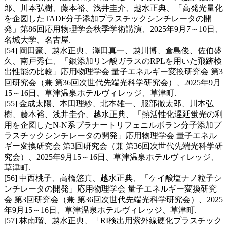
郎、川本弘樹、藤本裕、浅井圭介、越水正典、「高発光量化
を企図したTADF分子添加プラスチックシンチレータの開
発」第86回応用物理学会秋季学術講演、2025年9月7～10日、
名城大学、名古屋.
[54] 岡田豪、越水正典、澤田真一、越川博、倉島俊、佐伯盛
久、南戸秀仁、「銀添加リン酸ガラスのRPLを用いた飛跡検
出性能の比較」応用物理学会 量子エネルギー変換研究会 第3
回研究会（兼 第36回次世代先端光科学研究会）、2025年9月
15～16日、草津温泉ホテルヴィレッジ、草津町.
[55] 金成太陽、本田理紗、北本雄一、服部徹太郎、川本弘
樹、藤本裕、浅井圭介、越水正典、「熱活性化遅延蛍光の利
用を企図したN-N系プラナートリフェニルボラン分子添加プ
ラスチックシンチレータの開発」応用物理学会 量子エネル
ギー変換研究会 第3回研究会（兼 第36回次世代先端光科学研
究会）、2025年9月15～16日、草津温泉ホテルヴィレッジ、
草津町.
[56] 中西桃子、高橋悠真、越水正典、「ケイ酸塩ナノ粒子シ
ンチレータの開発」応用物理学会 量子エネルギー変換研究
会 第3回研究会（兼 第36回次世代先端光科学研究会）、2025
年9月15～16日、草津温泉ホテルヴィレッジ、草津町.
[57] 林南瑠、越水正典、「RI検出用紫外線硬化プラスチック