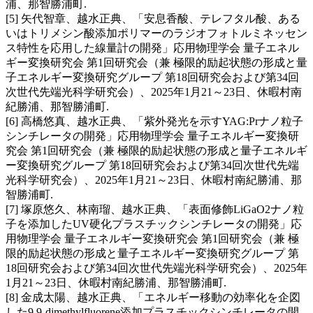
浦、那智勝浦町.
[5] 矢代智章、越水正典、「安息香酸、テレフタル酸、ある
いはトリメシン酸添加ポリマーのラジオフォトルミネッセン
ス特性を応用した線量計の開発」応用物理学会 量子エネル
ギー変換研究会 第1回研究会（兼 極限的励起状態の形成と量
子エネルギー変換研究グループ 第18回研究会および第34回
次世代先端光科学研究会）、2025年1月21～23日、休暇村南
紀勝浦、那智勝浦町.
[6] 高橋悠真、越水正典、「紫外発光を示すYAG:Prナノ粒子
シンチレータの開発」応用物理学会 量子エネルギー変換研
究会 第1回研究会（兼 極限的励起状態の形成と量子エネルギ
ー変換研究グループ 第18回研究会および第34回次世代先端
光科学研究会）、2025年1月21～23日、休暇村南紀勝浦、那
智勝浦町.
[7] 塚原悠久、林南瑠、越水正典、「表面修飾LiGaO2ナノ粒
子を添加したUV硬化プラスチックシンチレータの開発」応
用物理学会 量子エネルギー変換研究会 第1回研究会（兼 極
限的励起状態の形成と量子エネルギー変換研究グループ 第
18回研究会および第34回次世代先端光科学研究会）、2025年
1月21～23日、休暇村南紀勝浦、那智勝浦町.
[8] 金成太陽、越水正典、「エネルギー移動の効率化を企図
した9,9-dimethylfluorene添加プラスチックシンチレータの開