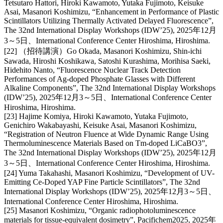
Tetsutaro Hattori, Hiroki Kawamoto, Yutaka Fujimoto, Keisuke
Asai, Masanori Koshimizu, “Enhancement in Performance of Plastic
Scintillators Utilizing Thermally Activated Delayed Fluorescence”,
The 32nd International Display Workshops (IDW’25), 2025年12月
3～5日、International Conference Center Hiroshima, Hiroshima.
[22] （招待講演）Go Okada, Masanori Koshimizu, Shin-ichi
Sawada, Hiroshi Koshikawa, Satoshi Kurashima, Morihisa Saeki,
Hidehito Nanto, “Fluorescence Nuclear Track Detection
Performances of Ag-doped Phosphate Glasses with Different
Alkaline Components”, The 32nd International Display Workshops
(IDW’25), 2025年12月3～5日、International Conference Center
Hiroshima, Hiroshima.
[23] Hajime Komiya, Hiroki Kawamoto, Yutaka Fujimoto,
Genichiro Wakabayashi, Keisuke Asai, Masanori Koshimizu,
“Registration of Neutron Fluence at Wide Dynamic Range Using
Thermoluminescence Materials Based on Tm-doped LiCaBO3”,
The 32nd International Display Workshops (IDW’25), 2025年12月
3～5日、International Conference Center Hiroshima, Hiroshima.
[24] Yuma Takahashi, Masanori Koshimizu, “Development of UV-
Emitting Ce-Doped YAP Fine Particle Scintillators”, The 32nd
International Display Workshops (IDW’25), 2025年12月3～5日、
International Conference Center Hiroshima, Hiroshima.
[25] Masanori Koshimizu, “Organic radiophotoluminescence
materials for tissue-equivalent dosimetry”, Pacifichem2025, 2025年