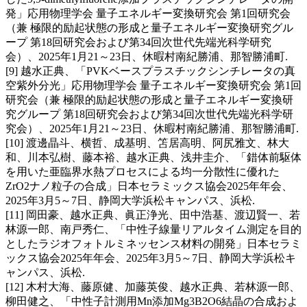
発」応用物理学会 量子エネルギー変換研究会 第1回研究会
（兼 極限的励起状態の形成と量子エネルギー変換研究グル
ープ 第18回研究会および第34回次世代先端光科学研究
会）、2025年1月21～23日、休暇村南紀勝浦、那智勝浦町.
[9] 越水正典、「PVKベースプラスチックシンチレータの真
空紫外分光」応用物理学会 量子エネルギー変換研究会 第1回
研究会（兼 極限的励起状態の形成と量子エネルギー変換研
究グループ 第18回研究会および第34回次世代先端光科学研
究会）、2025年1月21～23日、休暇村南紀勝浦、那智勝浦町.
[10] 渡邊晶斗、横哲、成基明、笘居高明、阿尻雅文、林大
和、川本弘樹、藤本裕、越水正典、浅井圭介、「錯体前駆体
を用いた亜臨界水熱プロセスによる均一分散性に優れた
ZrO2ナノ粒子の合成」日本セラミックス協会2025年年会、
2025年3月5～7日、静岡大学浜松キャンパス、浜松.
[11] 岡田豪、越水正典、眞正浄光、田中浩基、渡辺賢一、若
林源一郎、南戸秀仁、「中性子線量リアルタイム測定を目的
としたラジオフォトルミネッセンス材料の開発」日本セラミ
ックス協会2025年年会、2025年3月5～7日、静岡大学浜松キ
ャンパス、浜松.
[12] 木村大海、藤原健、加藤英俊、越水正典、若林源一郎、
柳田健之、「中性子計測用Mn添加Mg3B2O6結晶の合成およ