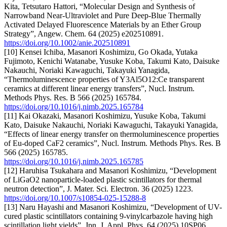
Kita, Tetsutaro Hattori, “Molecular Design and Synthesis of
Narrowband Near-Ultraviolet and Pure Deep-Blue Thermally
Activated Delayed Fluorescence Materials by an Ether Group
Strategy”, Angew. Chem. 64 (2025) e202510891.
https://doi.org/10.1002/anie.202510891
[10] Kensei Ichiba, Masanori Koshimizu, Go Okada, Yutaka
Fujimoto, Kenichi Watanabe, Yusuke Koba, Takumi Kato, Daisuke
Nakauchi, Noriaki Kawaguchi, Takayuki Yanagida,
“Thermoluminescence properties of Y3Al5O12:Ce transparent
ceramics at different linear energy transfers”, Nucl. Instrum.
Methods Phys. Res. B 566 (2025) 165784.
https://doi.org/10.1016/j.nimb.2025.165784
[11] Kai Okazaki, Masanori Koshimizu, Yusuke Koba, Takumi
Kato, Daisuke Nakauchi, Noriaki Kawaguchi, Takayuki Yanagida,
“Effects of linear energy transfer on thermoluminescence properties
of Eu-doped CaF2 ceramics”, Nucl. Instrum. Methods Phys. Res. B
566 (2025) 165785.
https://doi.org/10.1016/j.nimb.2025.165785
[12] Haruhisa Tsukahara and Masanori Koshimizu, “Development
of LiGaO2 nanoparticle-loaded plastic scintillators for thermal
neutron detection”, J. Mater. Sci. Electron. 36 (2025) 1223.
https://doi.org/10.1007/s10854-025-15288-8
[13] Naru Hayashi and Masanori Koshimizu, “Development of UV-
cured plastic scintillators containing 9-vinylcarbazole having high
scintillation light yields”, Jpn. J. Appl. Phys. 64 (2025) 10SP06.