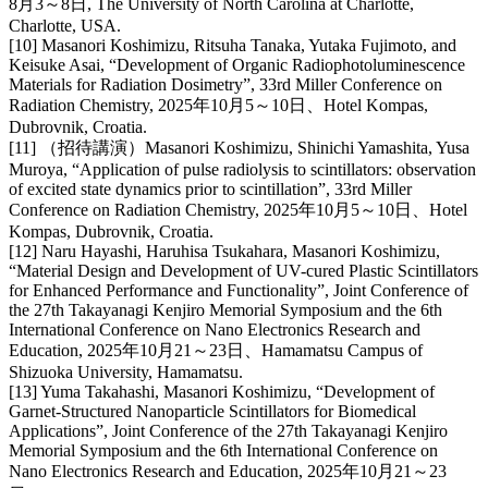
8月3～8日, The University of North Carolina at Charlotte,
Charlotte, USA.
[10] Masanori Koshimizu, Ritsuha Tanaka, Yutaka Fujimoto, and
Keisuke Asai, “Development of Organic Radiophotoluminescence
Materials for Radiation Dosimetry”, 33rd Miller Conference on
Radiation Chemistry, 2025年10月5～10日、Hotel Kompas,
Dubrovnik, Croatia.
[11] （招待講演）Masanori Koshimizu, Shinichi Yamashita, Yusa
Muroya, “Application of pulse radiolysis to scintillators: observation
of excited state dynamics prior to scintillation”, 33rd Miller
Conference on Radiation Chemistry, 2025年10月5～10日、Hotel
Kompas, Dubrovnik, Croatia.
[12] Naru Hayashi, Haruhisa Tsukahara, Masanori Koshimizu,
“Material Design and Development of UV-cured Plastic Scintillators
for Enhanced Performance and Functionality”, Joint Conference of
the 27th Takayanagi Kenjiro Memorial Symposium and the 6th
International Conference on Nano Electronics Research and
Education, 2025年10月21～23日、Hamamatsu Campus of
Shizuoka University, Hamamatsu.
[13] Yuma Takahashi, Masanori Koshimizu, “Development of
Garnet-Structured Nanoparticle Scintillators for Biomedical
Applications”, Joint Conference of the 27th Takayanagi Kenjiro
Memorial Symposium and the 6th International Conference on
Nano Electronics Research and Education, 2025年10月21～23