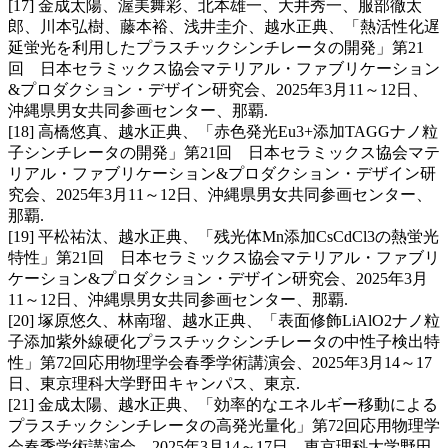
[17] 金成太陽、渥美舞彩、北本雄一、大井秀一、服部徹太
郎、川本弘樹、藤本裕、浅井圭介、越水正典、「熱活性化遅
延蛍光を利用したプラスチックシンチレータの開発」第21
回 日本セラミックス協会マテリアル・ファブリケーション
&プロダクション・デザイン研究会、2025年3月11～12日、
沖縄県男女共同参画センター、那覇.
[18] 高橋悠真、越水正典、「赤色発光Eu3+添加TAGGナノ粒
子シンチレータの開発」第21回 日本セラミックス協会マテ
リアル・ファブリケーション&プロダクション・デザイン研
究会、2025年3月11～12日、沖縄県男女共同参画センター、
那覇.
[19] 平松祐汰、越水正典、「残光体Mn添加CsCdCl3の熱蛍光
特性」第21回 日本セラミックス協会マテリアル・ファブリ
ケーション&プロダクション・デザイン研究会、2025年3月
11～12日、沖縄県男女共同参画センター、那覇.
[20] 塚原悠久、林南瑠、越水正典、「表面修飾LiAlO2ナノ粒
子添加紫外線硬化プラスチックシンチレータの中性子検出特
性」第72回応用物理学会春季学術講演会、2025年3月14～17
日、東京理科大学野田キャンパス、東京.
[21] 金成太陽、越水正典、「効率的なエネルギー移動による
プラスチックシンチレータの高発光量化」第72回応用物理学
会春季学術講演会、2025年3月14～17日、東京理科大学野田