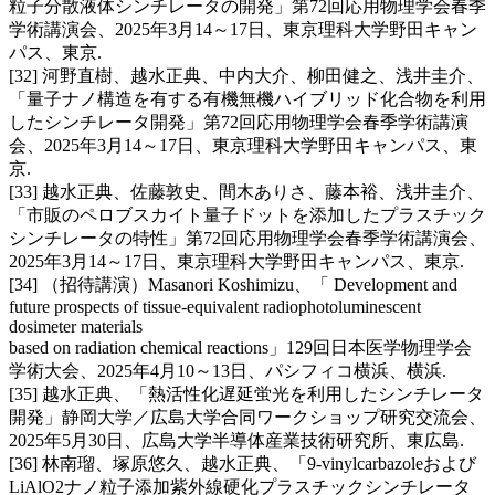
粒子分散液体シンチレータの開発」第72回応用物理学会春季
学術講演会、2025年3月14～17日、東京理科大学野田キャン
パス、東京.
[32] 河野直樹、越水正典、中内大介、柳田健之、浅井圭介、
「量子ナノ構造を有する有機無機ハイブリッド化合物を利用
したシンチレータ開発」第72回応用物理学会春季学術講演
会、2025年3月14～17日、東京理科大学野田キャンパス、東
京.
[33] 越水正典、佐藤敦史、間木ありさ、藤本裕、浅井圭介、
「市販のペロブスカイト量子ドットを添加したプラスチック
シンチレータの特性」第72回応用物理学会春季学術講演会、
2025年3月14～17日、東京理科大学野田キャンパス、東京.
[34] （招待講演）Masanori Koshimizu、「 Development and
future prospects of tissue-equivalent radiophotoluminescent
dosimeter materials
based on radiation chemical reactions」129回日本医学物理学会
学術大会、2025年4月10～13日、パシフィコ横浜、横浜.
[35] 越水正典、「熱活性化遅延蛍光を利用したシンチレータ
開発」静岡大学／広島大学合同ワークショップ研究交流会、
2025年5月30日、広島大学半導体産業技術研究所、東広島.
[36] 林南瑠、塚原悠久、越水正典、「9-vinylcarbazoleおよび
LiAlO2ナノ粒子添加紫外線硬化プラスチックシンチレータ