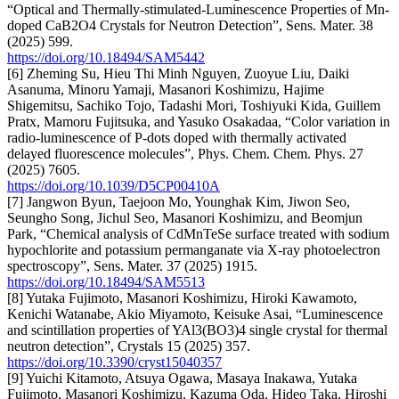
“Optical and Thermally-stimulated-Luminescence Properties of Mn-
doped CaB2O4 Crystals for Neutron Detection”, Sens. Mater. 38
(2025) 599.
https://doi.org/10.18494/SAM5442
[6] Zheming Su, Hieu Thi Minh Nguyen, Zuoyue Liu, Daiki
Asanuma, Minoru Yamaji, Masanori Koshimizu, Hajime
Shigemitsu, Sachiko Tojo, Tadashi Mori, Toshiyuki Kida, Guillem
Pratx, Mamoru Fujitsuka, and Yasuko Osakadaa, “Color variation in
radio-luminescence of P-dots doped with thermally activated
delayed fluorescence molecules”, Phys. Chem. Chem. Phys. 27
(2025) 7605.
https://doi.org/10.1039/D5CP00410A
[7] Jangwon Byun, Taejoon Mo, Younghak Kim, Jiwon Seo,
Seungho Song, Jichul Seo, Masanori Koshimizu, and Beomjun
Park, “Chemical analysis of CdMnTeSe surface treated with sodium
hypochlorite and potassium permanganate via X-ray photoelectron
spectroscopy”, Sens. Mater. 37 (2025) 1915.
https://doi.org/10.18494/SAM5513
[8] Yutaka Fujimoto, Masanori Koshimizu, Hiroki Kawamoto,
Kenichi Watanabe, Akio Miyamoto, Keisuke Asai, “Luminescence
and scintillation properties of YAl3(BO3)4 single crystal for thermal
neutron detection”, Crystals 15 (2025) 357.
https://doi.org/10.3390/cryst15040357
[9] Yuichi Kitamoto, Atsuya Ogawa, Masaya Inakawa, Yutaka
Fujimoto, Masanori Koshimizu, Kazuma Oda, Hideo Taka, Hiroshi