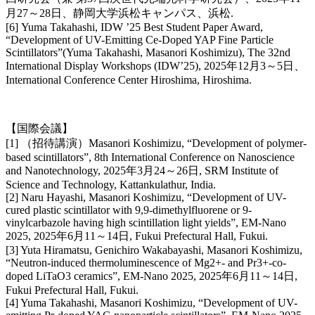
月27～28日、静岡大学浜松キャンパス、浜松.
[6] Yuma Takahashi, IDW ’25 Best Student Paper Award,
“Development of UV-Emitting Ce-Doped YAP Fine Particle
Scintillators”(Yuma Takahashi, Masanori Koshimizu), The 32nd
International Display Workshops (IDW’25), 2025年12月3～5日、
International Conference Center Hiroshima, Hiroshima.
【国際会議】
[1] （招待講演）Masanori Koshimizu, “Development of polymer-
based scintillators”, 8th International Conference on Nanoscience
and Nanotechnology, 2025年3月24～26日, SRM Institute of
Science and Technology, Kattankulathur, India.
[2] Naru Hayashi, Masanori Koshimizu, “Development of UV-
cured plastic scintillator with 9,9-dimethylfluorene or 9-
vinylcarbazole having high scintillation light yields”, EM-Nano
2025, 2025年6月11～14日, Fukui Prefectural Hall, Fukui.
[3] Yuta Hiramatsu, Genichiro Wakabayashi, Masanori Koshimizu,
“Neutron-induced thermoluminescence of Mg2+- and Pr3+-co-
doped LiTaO3 ceramics”, EM-Nano 2025, 2025年6月11～14日,
Fukui Prefectural Hall, Fukui.
[4] Yuma Takahashi, Masanori Koshimizu, “Development of UV-