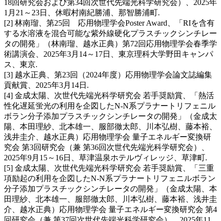
18回研究会および第34回次世代先端光科学研究会）、2025年
1月21～23日、休暇村南紀勝浦、那智勝浦町.
[2] 林南瑠、第25回 応⽤物理学会Poster Award、「RIを含有
する水溶液を混合可能な紫外線硬化プラスチックシンチレー
タの開発」（林南瑠、越水正典）第72回応用物理学会春季学
術講演会、2025年3月14～17日、東京理科大学野田キャンパ
ス、東京.
[3] 越水正典、第23回（2024年度）応用物理学会論文誌編集
貢献賞、2025年3月14日.
[4] 金成太陽、次世代先端光科学研究会 若手奨励賞、「熱活
性化遅延蛍光の利用を企図したN-N系プラナートリフェニル
ボラン分子添加プラスチックシンチレータの開発」（金成太
陽、本田理紗、北本雄一、服部徹太郎、川本弘樹、藤本裕、
浅井圭介、越水正典）応用物理学会 量子エネルギー変換研
究会 第3回研究会（兼 第36回次世代先端光科学研究会）、
2025年9月15～16日、草津温泉ホテルヴィレッジ、草津町.
[5] 金成太陽、次世代先端光科学研究会 若手奨励賞、「三重
項励起の利用を企図したN-N系プラナートリフェニルボラン
分子添加プラスチックシンチレータの開発」（金成太陽、本
田理紗、北本雄一、服部徹太郎、川本弘樹、藤本裕、浅井圭
介、越水正典）応用物理学会 量子エネルギー変換研究会 第4
回研究会（兼 第37回次世代先端光科学研究会）、2025年11