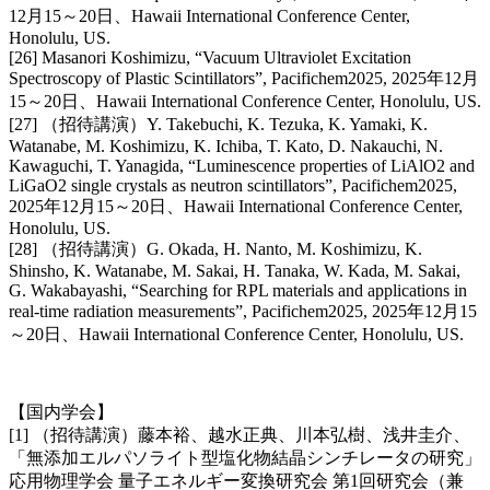
12月15～20日、Hawaii International Conference Center,
Honolulu, US.
[26] Masanori Koshimizu, “Vacuum Ultraviolet Excitation
Spectroscopy of Plastic Scintillators”, Pacifichem2025, 2025年12月
15～20日、Hawaii International Conference Center, Honolulu, US.
[27] （招待講演）Y. Takebuchi, K. Tezuka, K. Yamaki, K.
Watanabe, M. Koshimizu, K. Ichiba, T. Kato, D. Nakauchi, N.
Kawaguchi, T. Yanagida, “Luminescence properties of LiAlO2 and
LiGaO2 single crystals as neutron scintillators”, Pacifichem2025,
2025年12月15～20日、Hawaii International Conference Center,
Honolulu, US.
[28] （招待講演）G. Okada, H. Nanto, M. Koshimizu, K.
Shinsho, K. Watanabe, M. Sakai, H. Tanaka, W. Kada, M. Sakai,
G. Wakabayashi, “Searching for RPL materials and applications in
real-time radiation measurements”, Pacifichem2025, 2025年12月15
～20日、Hawaii International Conference Center, Honolulu, US.
【国内学会】
[1] （招待講演）藤本裕、越水正典、川本弘樹、浅井圭介、
「無添加エルパソライト型塩化物結晶シンチレータの研究」
応用物理学会 量子エネルギー変換研究会 第1回研究会（兼