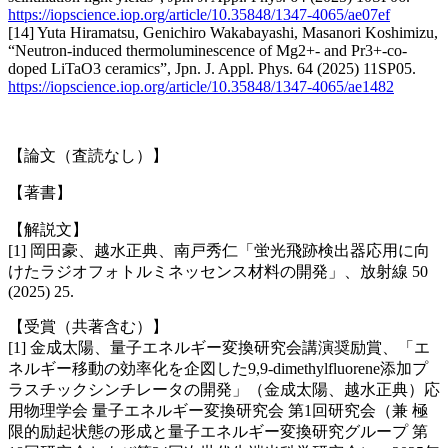
https://iopscience.iop.org/article/10.35848/1347-4065/ae07ef
[14] Yuta Hiramatsu, Genichiro Wakabayashi, Masanori Koshimizu,
“Neutron-induced thermoluminescence of Mg2+- and Pr3+-co-
doped LiTaO3 ceramics”, Jpn. J. Appl. Phys. 64 (2025) 11SP05.
https://iopscience.iop.org/article/10.35848/1347-4065/ae1482
【論文（査読なし）】
【著書】
【解説文】
[1] 岡田豪、越水正典、南戸秀仁「蛍光飛跡検出器応用に向
けたラジオフォトルミネッセンス材料の開発」、放射線 50
(2025) 25.
【受賞（共著含む）】
[1] 金成太陽、量子エネルギー変換研究会講演奨励賞、「エ
ネルギー移動の効率化を企図した9,9-dimethylfluorene添加プ
ラスチックシンチレータの開発」（金成太陽、越水正典）応
用物理学会 量子エネルギー変換研究会 第1回研究会（兼 極
限的励起状態の形成と量子エネルギー変換研究グループ 第