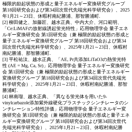
極限的励起状態の形成と量子エネルギー変換研究グループ
第18回研究会および第34回次世代先端光科学研究会）、2025
年1月21～23日、休暇村南紀勝浦、那智勝浦町.
[2] 柳田健之、加藤匠、越水正典、中内大介、河口範明、
「Ce:LiMAFの放射線誘起蛍光特性」応用物理学会 量子エネ
ルギー変換研究会 第1回研究会（兼 極限的励起状態の形成と
量子エネルギー変換研究グループ 第18回研究会および第34
回次世代先端光科学研究会）、2025年1月21～23日、休暇村
南紀勝浦、那智勝浦町.
[3] 平松祐汰、越水正典、「AE, Pr共添加LiTaO3の熱蛍光特
性 (AE = Mg, Ca, Sr)」応用物理学会 量子エネルギー変換研究
会 第1回研究会（兼 極限的励起状態の形成と量子エネルギー
変換研究グループ 第18回研究会および第34回次世代先端光
科学研究会）、2025年1月21～23日、休暇村南紀勝浦、那智
勝浦町.
[4] 林南瑠、越水正典、「異なる蛍光体を用いた9-
vinylcarbazole添加紫外線硬化プラスチックシンチレータのシ
ンチレーション特性評価」応用物理学会 量子エネルギー変
換研究会 第1回研究会（兼 極限的励起状態の形成と量子エネ
ルギー変換研究グループ 第18回研究会および第34回次世代
先端光科学研究会）、2025年1月21～23日、休暇村南紀勝