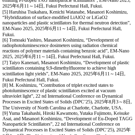
emitting Pr-doped YAG nanoparticle scintillators”, EM-Nano 2025,
2025年6月11～14日, Fukui Prefectural Hall, Fukui.
[5] Haruhisa Tsukahara, Kenichi Watanabe, Masanori Koshimizu,
“Hybridization of surface-modified LiAlO2 or LiGaO2
nanoparticles and plastic scintillators for thermal neutron detection”,
EM-Nano 2025, 2025年6月11～14日, Fukui Prefectural Hall,
Fukui.
[6] Tomoaki Yashiro, Masanori Koshimizu, “Development of
radiophotoluminescence dosimeters using radiation chemical
reactions of polymer materials containing benzoic acid”, EM-Nano
2025, 2025年6月11～14日, Fukui Prefectural Hall, Fukui.
[7] Taiyo Kanenari, Masanori Koshimizu, “Development of plastic
scintillators containing 9,9-dimethylfluorene to achieve high
scintillation light yields”, EM-Nano 2025, 2025年6月11～14日,
Fukui Prefectural Hall, Fukui.
[8] M. Koshimizu, “Contribution of triplet excited states to
photoluminescence of plastic scintillators excited at vacuum
ultraviolet light”, 22 nd International Conference on Dynamical
Processes in Excited States of Solids (DPC’25), 2025年8月3～8日,
The University of North Carolina at Charlotte, Charlotte, USA.
[9] Yuma Takahashi, Hiroki Kawamoto, Yutaka Fujimoto, Keisuke
Asai, and Masanori Koshimizu, “Development of Eu-Doped TAGG
Nanoparticle Scintillators”, 22 nd International Conference on
Dynamical Processes in Excited States of Solids (DPC’25), 2025年