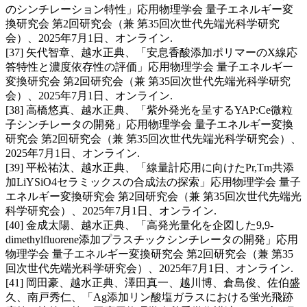
のシンチレーション特性」応用物理学会 量子エネルギー変
換研究会 第2回研究会（兼 第35回次世代先端光科学研究
会）、2025年7月1日、オンライン.
[37] 矢代智章、越水正典、「安息香酸添加ポリマーのX線応
答特性と濃度依存性の評価」応用物理学会 量子エネルギー
変換研究会 第2回研究会（兼 第35回次世代先端光科学研究
会）、2025年7月1日、オンライン.
[38] 高橋悠真、越水正典、「紫外発光を呈するYAP:Ce微粒
子シンチレータの開発」応用物理学会 量子エネルギー変換
研究会 第2回研究会（兼 第35回次世代先端光科学研究会）、
2025年7月1日、オンライン.
[39] 平松祐汰、越水正典、「線量計応用に向けたPr,Tm共添
加LiYSiO4セラミックスの合成法の探索」応用物理学会 量子
エネルギー変換研究会 第2回研究会（兼 第35回次世代先端光
科学研究会）、2025年7月1日、オンライン.
[40] 金成太陽、越水正典、「高発光量化を企図した9,9-
dimethylfluorene添加プラスチックシンチレータの開発」応用
物理学会 量子エネルギー変換研究会 第2回研究会（兼 第35
回次世代先端光科学研究会）、2025年7月1日、オンライン.
[41] 岡田豪、越水正典、澤田真一、越川博、倉島俊、佐伯盛
久、南戸秀仁、「Ag添加リン酸塩ガラスにおける蛍光飛跡