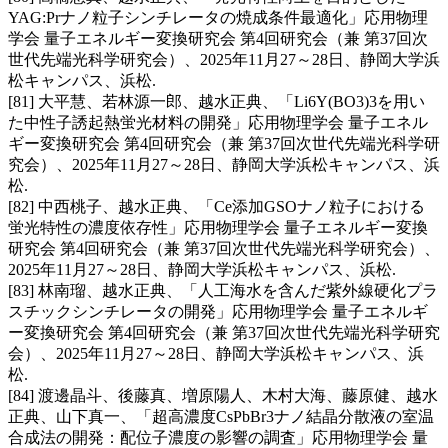
YAG:Prナノ粒子シンチレータの焼成条件最適化」応用物理
学会 量子エネルギー変換研究会 第4回研究会（兼 第37回次
世代先端光科学研究会）、2025年11月27～28日、静岡大学浜
松キャンパス、浜松.
[81] 大平慧、若林源一郎、越水正典、「Li6Y(BO3)3を用い
た中性子誘起熱蛍光材料の開発」応用物理学会 量子エネル
ギー変換研究会 第4回研究会（兼 第37回次世代先端光科学研
究会）、2025年11月27～28日、静岡大学浜松キャンパス、浜
松.
[82] 中西桃子、越水正典、「Ce添加GSOナノ粒子における
蛍光特性の濃度依存性」応用物理学会 量子エネルギー変換
研究会 第4回研究会（兼 第37回次世代先端光科学研究会）、
2025年11月27～28日、静岡大学浜松キャンパス、浜松.
[83] 林南瑠、越水正典、「人工海水を含んだ紫外線硬化プラ
スチックシンチレータの開発」応用物理学会 量子エネルギ
ー変換研究会 第4回研究会（兼 第37回次世代先端光科学研究
会）、2025年11月27～28日、静岡大学浜松キャンパス、浜
松.
[84] 渡邊晶斗、後藤真、増原陽人、木村大海、藤原健、越水
正典、山下真一、「超高濃度CsPbBr3ナノ結晶分散液の室温
合成法の開発：配位子濃度の影響の調査」応用物理学会 量