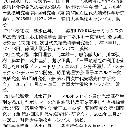
[76] 越水正典、渡邊晶斗、山下真一、「水溶液における放射
線誘起化学発光の実現の試み」応用物理学会 量子エネルギ
ー変換研究会 第4回研究会（兼 第37回次世代先端光科学研究
会）、2025年11月27～28日、静岡大学浜松キャンパス、浜
松.
[77] 平松祐汰、越水正典、「Tb添加LiYSiO4セラミックスの
熱蛍光特性」応用物理学会 量子エネルギー変換研究会 第4回
研究会（兼 第37回次世代先端光科学研究会）、2025年11月
27～28日、静岡大学浜松キャンパス、浜松.
[78] 金成太陽、本田理紗、北本雄一、服部徹太郎、川本弘
樹、藤本裕、浅井圭介、越水正典、「三重項励起の利用を企
図したN-N系プラナートリフェニルボラン分子添加プラスチ
ックシンチレータの開発」応用物理学会 量子エネルギー変
換研究会 第4回研究会（兼 第37回次世代先端光科学研究
会）、2025年11月27～28日、静岡大学浜松キャンパス、浜
松.
[79] 矢代智章、越水正典、「フルオレセイン及び光塩基発生
剤を添加したポリマーの放射線誘起反応を応用した有機線量
計の開発」応用物理学会 量子エネルギー変換研究会 第4回研
究会（兼 第37回次世代先端光科学研究会）、2025年11月27
～28日、静岡大学浜松キャンパス、浜松.
[80] 高橋悠真、越水正典、「発光特性向上を目的とした