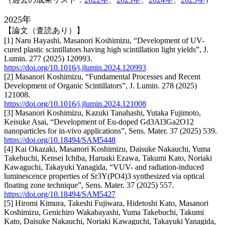
2025年
【論文（査読あり）】
[1] Naru Hayashi, Masanori Koshimizu, “Development of UV-
cured plastic scintillators having high scintillation light yields”, J.
Lumin. 277 (2025) 120993.
https://doi.org/10.1016/j.jlumin.2024.120993
[2] Masanori Koshimizu, “Fundamental Processes and Recent
Development of Organic Scintillators”, J. Lumin. 278 (2025)
121008.
https://doi.org/10.1016/j.jlumin.2024.121008
[3] Masanori Koshimizu, Kazuki Tanahashi, Yutaka Fujimoto,
Keisuke Asai, “Development of Eu-doped Gd3Al3Ga2O12
nanoparticles for in-vivo applications”, Sens. Mater. 37 (2025) 539.
https://doi.org/10.18494/SAM5448
[4] Kai Okazaki, Masanori Koshimizu, Daisuke Nakauchi, Yuma
Takebuchi, Kensei Ichiba, Haruaki Ezawa, Takumi Kato, Noriaki
Kawaguchi, Takayuki Yanagida, “VUV- and radiation-induced
luminescence properties of Sr3Y(PO4)3 synthesized via optical
floating zone technique”, Sens. Mater. 37 (2025) 557.
https://doi.org/10.18494/SAM5427
[5] Hiromi Kimura, Takeshi Fujiwara, Hidetoshi Kato, Masanori
Koshimizu, Genichiro Wakabayashi, Yuma Takebuchi, Takumi
Kato, Daisuke Nakauchi, Noriaki Kawaguchi, Takayuki Yanagida,