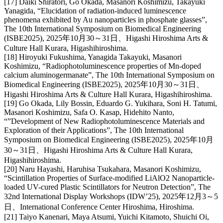
[17] Daiki Shiratori, Go Okada, Masanori Koshimizu, Takayuki
Yanagida, “Elucidation of radiation-induced luminescence
phenomena exhibited by Au nanoparticles in phosphate glasses”,
The 10th International Symposium on Biomedical Engineering
(ISBE2025), 2025年10月30～31日、Higashi Hiroshima Arts &
Culture Hall Kurara, Higashihiroshima.
[18] Hiroyuki Fukushima, Yanagida Takayuki, Masanori
Koshimizu, “Radiophotoluminescence properties of Mn-doped
calcium aluminogermanate”, The 10th International Symposium on
Biomedical Engineering (ISBE2025), 2025年10月30～31日、
Higashi Hiroshima Arts & Culture Hall Kurara, Higashihiroshima.
[19] Go Okada, Lily Bossin, Eduardo G. Yukihara, Soni H. Tatumi,
Masanori Koshimizu, Safa O. Kasap, Hidehito Nanto,
“”Development of New Radiophotoluminescence Materials and
Exploration of their Applications”, The 10th International
Symposium on Biomedical Engineering (ISBE2025), 2025年10月
30～31日、Higashi Hiroshima Arts & Culture Hall Kurara,
Higashihiroshima.
[20] Naru Hayashi, Haruhisa Tsukahara, Masanori Koshimizu,
“Scintillation Properties of Surface-modified LiAlO2 Nanoparticle-
loaded UV-cured Plastic Scintillators for Neutron Detection”, The
32nd International Display Workshops (IDW’25), 2025年12月3～5
日、International Conference Center Hiroshima, Hiroshima.
[21] Taiyo Kanenari, Maya Atsumi, Yuichi Kitamoto, Shuichi Oi,