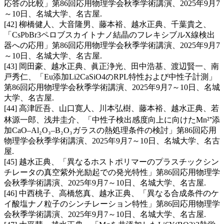
応答の比較」第86回応用物理学会秋季学術講演、2025年9月7
～10日、名城大学、名古屋.
[42] 柳橋健人、大音隆男、藤本裕、越水正典、千葉貴之、
「CsPbBr3ペロブスカイトナノ結晶のフレキシブルX線検出
器への応用」第86回応用物理学会秋季学術講演、2025年9月7
～10日、名城大学、名古屋.
[43] 岡田豪、越水正典、眞正浄光、田中浩基、渡辺賢一、南
戸秀仁、「Eu添加Li2CaSiO4のRPL特性および中性子計測」
第86回応用物理学会秋季学術講演、2025年9月7～10日、名城
大学、名古屋.
[44] 高津匠吾、山口寛人、川本弘樹、藤本裕、越水正典、若
林源一郎、浅井圭介、「中性子検出感度向上に向けたMn²⁺添
加CaO–Al₂O₃–B₂O₃ガラスの熱処理条件の検討」第86回応用
物理学会秋季学術講演、2025年9月7～10日、名城大学、名古
屋.
[45] 越水正典、「異なるホストポリマーのプラスチックシン
チレータの真空紫外光励起での発光特性」第86回応用物理学
会秋季学術講演、2025年9月7～10日、名城大学、名古屋.
[46] 中西桃子、高橋悠真、越水正典、「異なる合成条件のケ
イ酸塩ナノ粒子のシンチレーション特性」第86回応用物理学
会秋季学術講演、2025年9月7～10日、名城大学、名古屋.