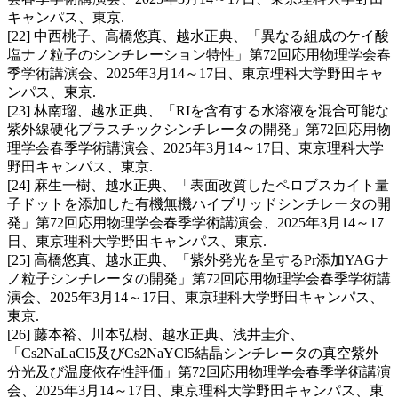
キャンパス、東京.
[22] 中西桃子、高橋悠真、越水正典、「異なる組成のケイ酸
塩ナノ粒子のシンチレーション特性」第72回応用物理学会春
季学術講演会、2025年3月14～17日、東京理科大学野田キャ
ンパス、東京.
[23] 林南瑠、越水正典、「RIを含有する水溶液を混合可能な
紫外線硬化プラスチックシンチレータの開発」第72回応用物
理学会春季学術講演会、2025年3月14～17日、東京理科大学
野田キャンパス、東京.
[24] 麻生一樹、越水正典、「表面改質したペロブスカイト量
子ドットを添加した有機無機ハイブリッドシンチレータの開
発」第72回応用物理学会春季学術講演会、2025年3月14～17
日、東京理科大学野田キャンパス、東京.
[25] 高橋悠真、越水正典、「紫外発光を呈するPr添加YAGナ
ノ粒子シンチレータの開発」第72回応用物理学会春季学術講
演会、2025年3月14～17日、東京理科大学野田キャンパス、
東京.
[26] 藤本裕、川本弘樹、越水正典、浅井圭介、
「Cs2NaLaCl5及びCs2NaYCl5結晶シンチレータの真空紫外
分光及び温度依存性評価」第72回応用物理学会春季学術講演
会、2025年3月14～17日、東京理科大学野田キャンパス、東