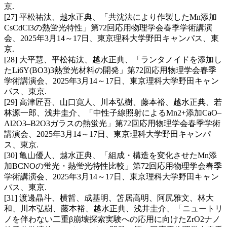
京.
[27] 平松祐汰、越水正典、「共沈法により作製したMn添加
CsCdCl3の熱蛍光特性」第72回応用物理学会春季学術講演
会、2025年3月14～17日、東京理科大学野田キャンパス、東
京.
[28] 大平慧、平松祐汰、越水正典、「ランタノイドを添加し
たLi6Y(BO3)3熱蛍光材料の開発」第72回応用物理学会春季
学術講演会、2025年3月14～17日、東京理科大学野田キャン
パス、東京.
[29] 高津匠吾、山口寛人、川本弘樹、藤本裕、越水正典、若
林源一郎、浅井圭介、「中性子線照射によるMn2+添加CaO–
Al2O3–B2O3ガラスの熱蛍光」第72回応用物理学会春季学術
講演会、2025年3月14～17日、東京理科大学野田キャンパ
ス、東京.
[30] 亀山優人、越水正典、「組成・構造を変化させたMn添
加BCNOの蛍光・熱蛍光特性比較」第72回応用物理学会春季
学術講演会、2025年3月14～17日、東京理科大学野田キャン
パス、東京.
[31] 渡邊晶斗、横哲、成基明、笘居高明、阿尻雅文、林大
和、川本弘樹、藤本裕、越水正典、浅井圭介、「ニュートリ
ノを伴わない二重β崩壊探索実験への応用に向けたZrO2ナノ