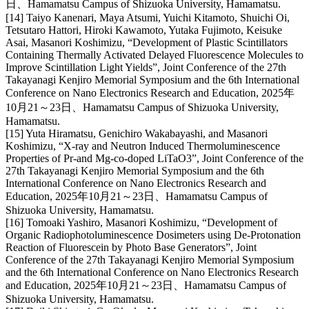
日、Hamamatsu Campus of Shizuoka University, Hamamatsu.
[14] Taiyo Kanenari, Maya Atsumi, Yuichi Kitamoto, Shuichi Oi,
Tetsutaro Hattori, Hiroki Kawamoto, Yutaka Fujimoto, Keisuke
Asai, Masanori Koshimizu, “Development of Plastic Scintillators
Containing Thermally Activated Delayed Fluorescence Molecules to
Improve Scintillation Light Yields”, Joint Conference of the 27th
Takayanagi Kenjiro Memorial Symposium and the 6th International
Conference on Nano Electronics Research and Education, 2025年
10月21～23日、Hamamatsu Campus of Shizuoka University,
Hamamatsu.
[15] Yuta Hiramatsu, Genichiro Wakabayashi, and Masanori
Koshimizu, “X-ray and Neutron Induced Thermoluminescence
Properties of Pr-and Mg-co-doped LiTaO3”, Joint Conference of the
27th Takayanagi Kenjiro Memorial Symposium and the 6th
International Conference on Nano Electronics Research and
Education, 2025年10月21～23日、Hamamatsu Campus of
Shizuoka University, Hamamatsu.
[16] Tomoaki Yashiro, Masanori Koshimizu, “Development of
Organic Radiophotoluminescence Dosimeters using De-Protonation
Reaction of Fluorescein by Photo Base Generators”, Joint
Conference of the 27th Takayanagi Kenjiro Memorial Symposium
and the 6th International Conference on Nano Electronics Research
and Education, 2025年10月21～23日、Hamamatsu Campus of
Shizuoka University, Hamamatsu.