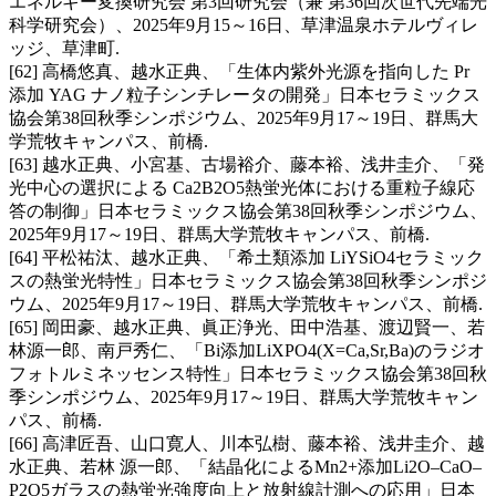
エネルギー変換研究会 第3回研究会（兼 第36回次世代先端光
科学研究会）、2025年9月15～16日、草津温泉ホテルヴィレ
ッジ、草津町.
[62] 高橋悠真、越水正典、「生体内紫外光源を指向した Pr
添加 YAG ナノ粒子シンチレータの開発」日本セラミックス
協会第38回秋季シンポジウム、2025年9月17～19日、群馬大
学荒牧キャンパス、前橋.
[63] 越水正典、小宮基、古場裕介、藤本裕、浅井圭介、「発
光中心の選択による Ca2B2O5熱蛍光体における重粒子線応
答の制御」日本セラミックス協会第38回秋季シンポジウム、
2025年9月17～19日、群馬大学荒牧キャンパス、前橋.
[64] 平松祐汰、越水正典、「希土類添加 LiYSiO4セラミック
スの熱蛍光特性」日本セラミックス協会第38回秋季シンポジ
ウム、2025年9月17～19日、群馬大学荒牧キャンパス、前橋.
[65] 岡田豪、越水正典、眞正浄光、田中浩基、渡辺賢一、若
林源一郎、南戸秀仁、「Bi添加LiXPO4(X=Ca,Sr,Ba)のラジオ
フォトルミネッセンス特性」日本セラミックス協会第38回秋
季シンポジウム、2025年9月17～19日、群馬大学荒牧キャン
パス、前橋.
[66] 高津匠吾、山口寛人、川本弘樹、藤本裕、浅井圭介、越
水正典、若林 源一郎、「結晶化によるMn2+添加Li2O–CaO–
P2O5ガラスの熱蛍光強度向上と放射線計測への応用」日本