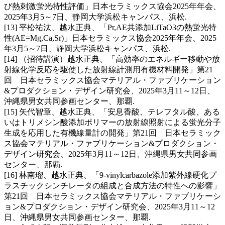
び熱刺激蛍光特性評価」日本セラミックス協会2025年年会、
2025年3月5～7日、静岡大学浜松キャンパス、浜松.
[13] 平松祐汰、越水正典、「Pr,AE共添加LiTaO3の熱蛍光特
性(AE=Mg,Ca,Sr)」日本セラミックス協会2025年年会、2025
年3月5～7日、静岡大学浜松キャンパス、浜松.
[14] （招待講演）越水正典、「高効率のエネルギー移動や放
射線化学反応を駆使した放射線計測用有機材料開発」第21
回 日本セラミックス協会マテリアル・ファブリケーション
&プロダクション・デザイン研究会、2025年3月11～12日、
沖縄県男女共同参画センター、那覇.
[15] 矢代智章、越水正典、「安息香酸、テレフタル酸、ある
いはトリメシン酸添加ポリマーの放射線照射による蛍光分子
生成を応用した有機線量計の開発」第21回 日本セラミック
ス協会マテリアル・ファブリケーション&プロダクション・
デザイン研究会、2025年3月11～12日、沖縄県男女共同参画
センター、那覇.
[16] 林南瑠、越水正典、「9-vinylcarbazole添加紫外線硬化プ
ラスチックシンチレータの組成と合成方法の特性への影響」
第21回 日本セラミックス協会マテリアル・ファブリケーシ
ョン&プロダクション・デザイン研究会、2025年3月11～12
日、沖縄県男女共同参画センター、那覇.