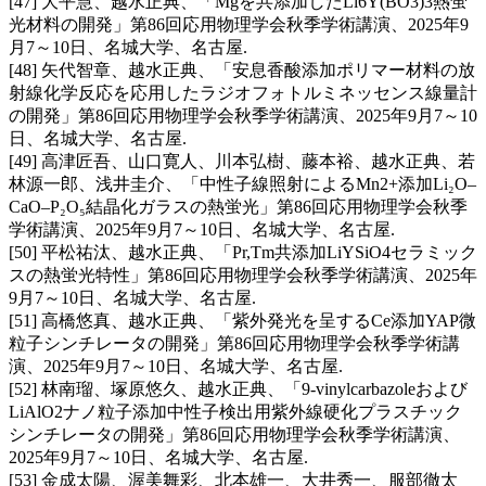
[47] 大平慧、越水正典、「Mgを共添加したLi6Y(BO3)3熱蛍
光材料の開発」第86回応用物理学会秋季学術講演、2025年9
月7～10日、名城大学、名古屋.
[48] 矢代智章、越水正典、「安息香酸添加ポリマー材料の放
射線化学反応を応用したラジオフォトルミネッセンス線量計
の開発」第86回応用物理学会秋季学術講演、2025年9月7～10
日、名城大学、名古屋.
[49] 高津匠吾、山口寛人、川本弘樹、藤本裕、越水正典、若
林源一郎、浅井圭介、「中性子線照射によるMn2+添加Li₂O–
CaO–P₂O₅結晶化ガラスの熱蛍光」第86回応用物理学会秋季
学術講演、2025年9月7～10日、名城大学、名古屋.
[50] 平松祐汰、越水正典、「Pr,Tm共添加LiYSiO4セラミック
スの熱蛍光特性」第86回応用物理学会秋季学術講演、2025年
9月7～10日、名城大学、名古屋.
[51] 高橋悠真、越水正典、「紫外発光を呈するCe添加YAP微
粒子シンチレータの開発」第86回応用物理学会秋季学術講
演、2025年9月7～10日、名城大学、名古屋.
[52] 林南瑠、塚原悠久、越水正典、「9-vinylcarbazoleおよび
LiAlO2ナノ粒子添加中性子検出用紫外線硬化プラスチック
シンチレータの開発」第86回応用物理学会秋季学術講演、
2025年9月7～10日、名城大学、名古屋.
[53] 金成太陽、渥美舞彩、北本雄一、大井秀一、服部徹太