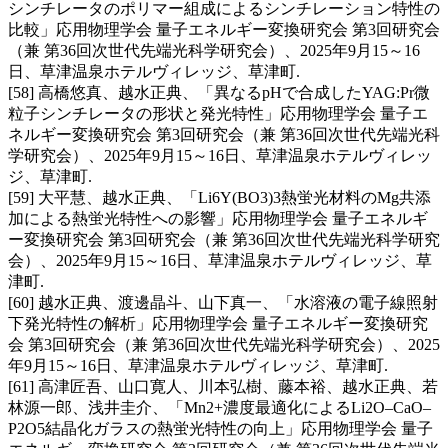
シンチレータのポリマー組成によるシンチレーション特性の
比較」応用物理学会 量子エネルギー変換研究会 第3回研究会
（兼 第36回次世代先端光科学研究会）、2025年9月15～16
日、草津温泉ホテルヴィレッジ、草津町.
[58] 高橋悠真、越水正典、「異なるpHで合成したYAG:Pr微
粒子シンチレータの形状と発光特性」応用物理学会 量子エ
ネルギー変換研究会 第3回研究会（兼 第36回次世代先端光科
学研究会）、2025年9月15～16日、草津温泉ホテルヴィレッ
ジ、草津町.
[59] 大平慧、越水正典、「Li6Y(BO3)3熱蛍光材料のMg共添
加による熱蛍光特性への影響」応用物理学会 量子エネルギ
ー変換研究会 第3回研究会（兼 第36回次世代先端光科学研究
会）、2025年9月15～16日、草津温泉ホテルヴィレッジ、草
津町.
[60] 越水正典、渡邊晶斗、山下真一、「水溶液の電子線照射
下発光特性の解析」応用物理学会 量子エネルギー変換研究
会 第3回研究会（兼 第36回次世代先端光科学研究会）、2025
年9月15～16日、草津温泉ホテルヴィレッジ、草津町.
[61] 高津匠吾、山口寛人、川本弘樹、藤本裕、越水正典、若
林源一郎、浅井圭介、「Mn2+濃度最適化によるLi2O–CaO–
P2O5結晶化ガラスの熱蛍光特性の向上」応用物理学会 量子