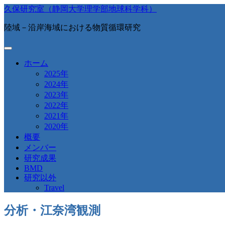
久保研究室（静岡大学理学部地球科学科）
陸域－沿岸海域における物質循環研究
ホーム
2025年
2024年
2023年
2022年
2021年
2020年
概要
メンバー
研究成果
BMD
研究以外
Travel
分析・江奈湾観測