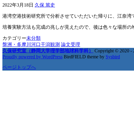
2022年3月18日
久保 篤史
港湾空港技術研究所で分析させていただいた帰りに、江奈湾
培養実験方法も完成の兆しが見えたので、後は色々な場所の
カテゴリー
未分類
盤洲・多摩川河口干潟観測
論文受理
久保研究室（静岡大学理学部地球科学科）
Copyright © 2020 - 
Proudly powered by WordPress
BirdFIELD theme by
Sysbird
ページトップへ