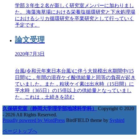
学部３年生２名が新しく研究室メンバーに加わりまし
た。 海藻海草場における栄養塩循環研究と下水処理場
におけるシリカ循環研究を卒業研究として行っていく
予定です。
論文受理
2020年7月3日
台風(令和元年東日本台風)に伴う大規模出水期間中(15
日間)に，年間の溶存ケイ酸供給量と同等の負荷が起き
ていました。また，粒状ケイ素は出水時（15日間）に
平水時（365日）の15倍以上の供給量となっていまし
た。これは，土
続きを読む
久保研究室（静岡大学理学部地球科学科）
Copyright © 2020
- 2026 All Rights Reserved.
Proudly powered by WordPress
BirdFIELD theme by
Sysbird
ページトップへ