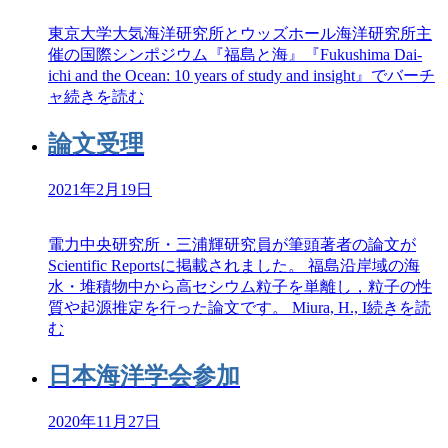
東京大学大気海洋研究所とウッズホール海洋研究所主
催の国際シンポジウム『福島と海』『Fukushima Dai-
ichi and the Ocean: 10 years of study and insight』でバーチ
ャ
続きを読む
論文受理
2021年2月19日
電力中央研究所・三浦輝研究員が筆頭著者の論文が
Scientific Reportsに掲載されました。 福島沿岸域の海
水・堆積物中から高セシウム粒子を単離し，粒子の性
質や起源推定を行った論文です。 Miura, H., I
続きを読
む
日本海洋学会参加
2020年11月27日