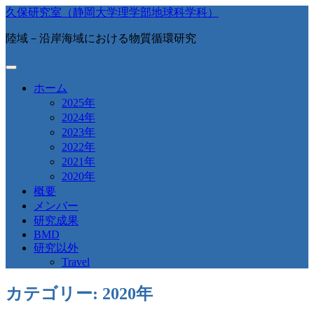
久保研究室（静岡大学理学部地球科学科）
陸域－沿岸海域における物質循環研究
ホーム
2025年
2024年
2023年
2022年
2021年
2020年
概要
メンバー
研究成果
BMD
研究以外
Travel
カテゴリー: 2020年