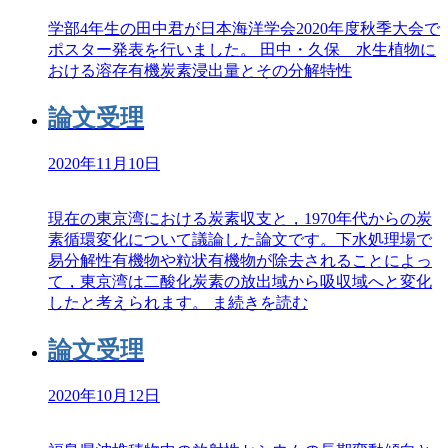
学部4年生の田中君が日本海洋学会2020年度秋季大会で
ポスター発表を行いました。 田中・久保 水生植物に
おける溶存有機炭素浸出量とその分解特性
論文受理
2020年11月10日
現在の東京湾における炭素収支と，1970年代からの炭
素循環変化について議論した論文です。下水処理場で
易分解性有機物や粒状有機物が除去されることによっ
て，東京湾は二酸化炭素の放出域から吸収域へと変化
したと考えられます。 ま
続きを読む
論文受理
2020年10月12日