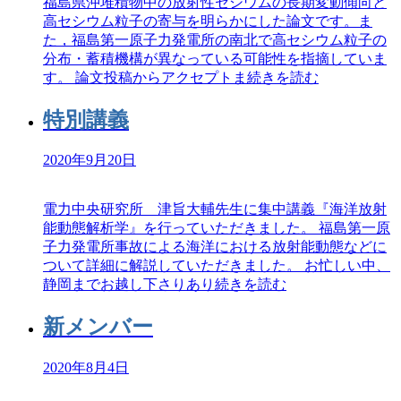
福島県沖堆積物中の放射性セシウムの長期変動傾向と
高セシウム粒子の寄与を明らかにした論文です。ま
た，福島第一原子力発電所の南北で高セシウム粒子の
分布・蓄積機構が異なっている可能性を指摘していま
す。 論文投稿からアクセプトま
続きを読む
特別講義
2020年9月20日
電力中央研究所 津旨大輔先生に集中講義『海洋放射
能動態解析学』を行っていただきました。 福島第一原
子力発電所事故による海洋における放射能動態などに
ついて詳細に解説していただきました。 お忙しい中、
静岡までお越し下さりあり
続きを読む
新メンバー
2020年8月4日