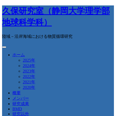
久保研究室（静岡大学理学部
地球科学科）
陸域－沿岸海域における物質循環研究
ホーム
2025年
2024年
2023年
2022年
2021年
2020年
概要
メンバー
研究成果
BMD
研究以外