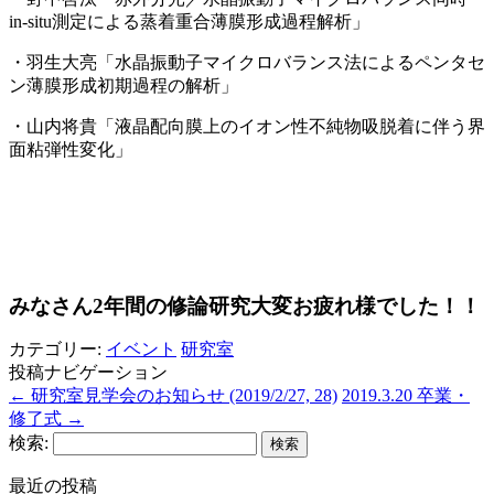
in-situ測定による蒸着重合薄膜形成過程解析」
・羽生大亮「水晶振動子マイクロバランス法によるペンタセ
ン薄膜形成初期過程の解析」
・山内将貴「液晶配向膜上のイオン性不純物吸脱着に伴う界
面粘弾性変化」
みなさん2年間の修論研究大変お疲れ様でした！！
カテゴリー:
イベント
研究室
投稿ナビゲーション
←
研究室見学会のお知らせ (2019/2/27, 28)
2019.3.20 卒業・
修了式
→
検索:
最近の投稿