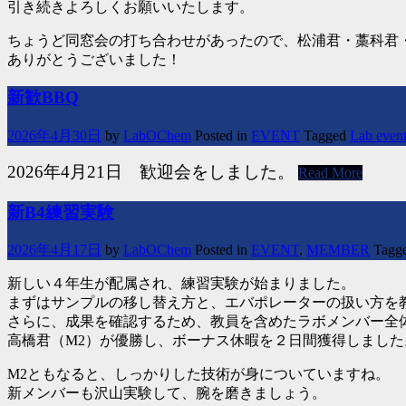
引き続きよろしくお願いいたします。
ちょうど同窓会の打ち合わせがあったので、松浦君・藁科君
ありがとうございました！
新歓BBQ
2026年4月30日
by
LabOChem
Posted in
EVENT
Tagged
Lab even
2026年4月21日 歓迎会をしました。
Read More
新B4練習実験
2026年4月17日
by
LabOChem
Posted in
EVENT
,
MEMBER
Tagg
新しい４年生が配属され、練習実験が始まりました。
まずはサンプルの移し替え方と、エバポレーターの扱い方を
さらに、成果を確認するため、教員を含めたラボメンバー全
高橋君（M2）が優勝し、ボーナス休暇を２日間獲得しました
M2ともなると、しっかりした技術が身についていますね。
新メンバーも沢山実験して、腕を磨きましょう。