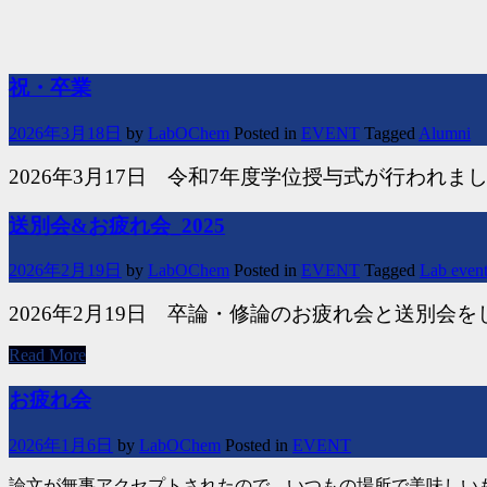
祝・卒業
2026年3月18日
by
LabOChem
Posted in
EVENT
Tagged
Alumni
2026年3月17日 令和7年度学位授与式が行われま
送別会&お疲れ会_2025
2026年2月19日
by
LabOChem
Posted in
EVENT
Tagged
Lab even
2026年2
月19日 卒論・修論のお疲れ会と送別会を
Read More
お疲れ会
2026年1月6日
by
LabOChem
Posted in
EVENT
論文が無事アクセプトされたので、いつもの場所で美味しい