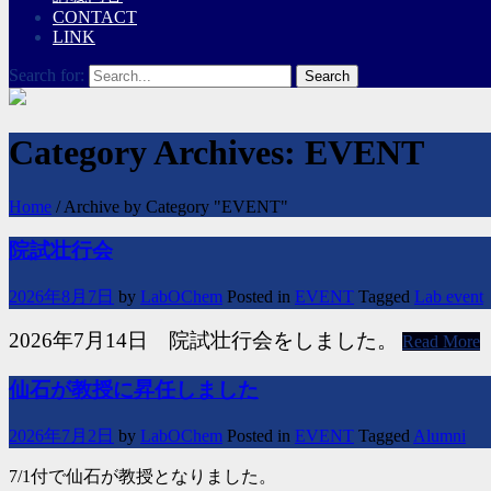
CONTACT
LINK
Search for:
Category Archives:
EVENT
Home
/
Archive by Category "EVENT"
院試壮行会
2026年8月7日
by
LabOChem
Posted in
EVENT
Tagged
Lab event
2026年7月14日 院試壮行会をしました。
Read More
仙石が教授に昇任しました
2026年7月2日
by
LabOChem
Posted in
EVENT
Tagged
Alumni
7/1付で仙石が教授となりました。