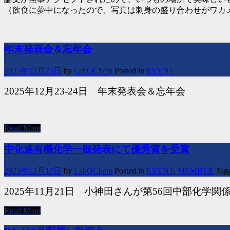
（飲食に夢中になったので、写真は刺身の盛り合わせがワカ
年末発表会＆忘年会
2025年12月25日
by
LabOChem
Posted in
EVENT
2025年12月23-24日 年末発表会＆忘年会
Read More
中化連有機化学一般発表にて優秀賞を受賞
2025年12月17日
by
LabOChem
Posted in
EVENT
,
MEMBER
Tag
2025
年11月21日 小神田さんが第56回中部化学
Read More