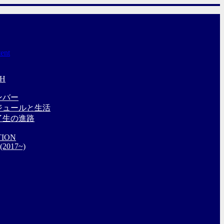
tent
CH
ンバー
ジュールと生活
了生の進路
TION
 (2017~)