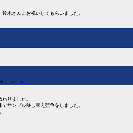
・鈴木さんにお祝いしてもらいました。
t
ed
Lab event
教わりました。
体でサンプル移し替え競争をしました。
。