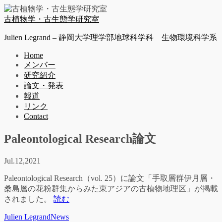
古植物学・古生態学研究室
Julien Legrand – 静岡大学理学部地球科学科 生物環境科学系
Home
メンバー
研究紹介
論文・発表
報道
リンク
Contact
Paleontological Research論文
Jul.
12,
2021
Paleontological Research（vol. 25）に論文「手取層群伊月層・
桑島層の花粉群集からみた東アジアの古植物地理区」が掲載
されました。
読む
Julien Legrand
News