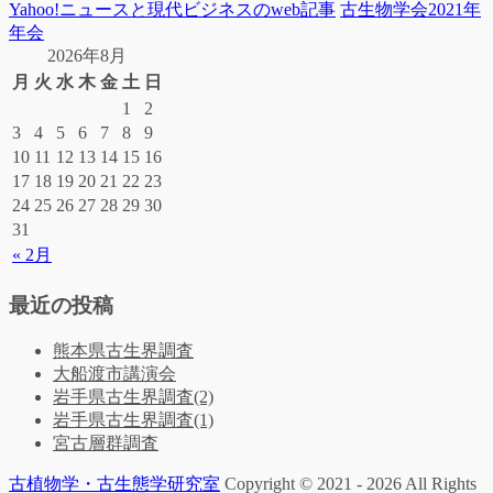
Yahoo!ニュースと現代ビジネスのweb記事
古生物学会2021年
年会
2026年8月
月
火
水
木
金
土
日
1
2
3
4
5
6
7
8
9
10
11
12
13
14
15
16
17
18
19
20
21
22
23
24
25
26
27
28
29
30
31
« 2月
最近の投稿
熊本県古生界調査
大船渡市講演会
岩手県古生界調査(2)
岩手県古生界調査(1)
宮古層群調査
古植物学・古生態学研究室
Copyright © 2021 - 2026 All Rights