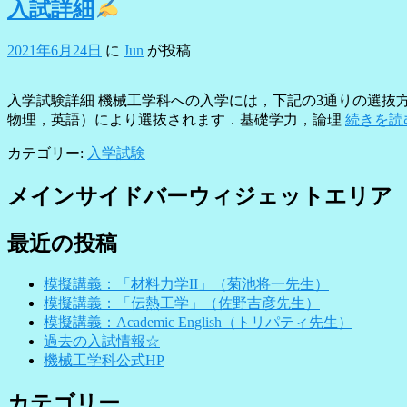
入試詳細
2021年6月24日
に
Jun
が投稿
入学試験詳細 機械工学科への入学には，下記の3通りの選抜方
物理，英語）により選抜されます．基礎学力，論理
続きを読
カテゴリー:
入学試験
メインサイドバーウィジェットエリア
最近の投稿
模擬講義：「材料力学II」（菊池将一先生）
模擬講義：「伝熱工学」（佐野吉彦先生）
模擬講義：Academic English（トリパティ先生）
過去の入試情報☆
機械工学科公式HP
カテゴリー