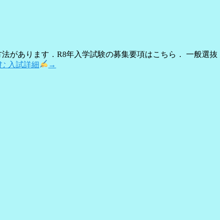
法があります．R8年入学試験の募集要項はこちら． 一般選抜
む
入試詳細
→