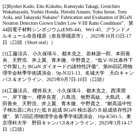
[2]Ryohei Kudo, Eito Kokubo, Katsuyuki Takagi, Genichiro
Wakabayashi, Yoshio Honda, Hiroshi Amano, Yoku Inoue, Toru
Aoki, and Takayuki Nakano” Fabrication and Evaluation of BGaN
Neutron Detectors Grown Under Low V/III Ratio Conditions”、第
44回電子材料シンポジウム(EMS-44)、We1-45、グランドメ
ルキュール奈良橿原（奈良県橿原市）、2025年10月15日-17
日（口頭（Short oral））
[3]工藤涼兵、小久保瑛斗、都木克之、若林源一郎、本田善
央、天野浩、井上翼、青木徹、中野貴之、“低Ⅴ/Ⅲ比条件下
で作製した BGaN ダイオードの諸特性評価”、第86回応用物
理学会秋季学術講演会、9p-N321-13、名城大学 天白キャン
パス＆オンライン、2025年9月7日-10日（口頭）
[4]工藤涼兵、櫻井辰大、小久保瑛斗、都木克之、西澤潤
一、岸下徹一、櫻井良憲、八島浩、牧野高紘、大島武 、本
田善央、天野浩、井上翼、青木徹、中野貴之、“耐高温中性
子検出器に向けた低 B 組成 BGaN 検出器の B 組成依存性評
価”、第72回応用物理学会春季学術講演会、16p-K501-5、東
京理科大学 野田キャンパス&オンライン、2025年3月14-17
日（口頭）