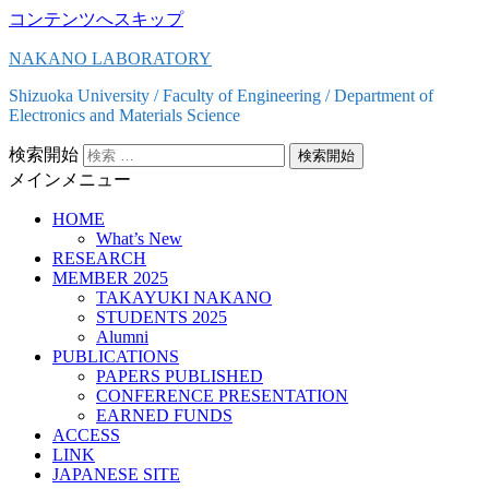
コンテンツへスキップ
NAKANO LABORATORY
Shizuoka University / Faculty of Engineering / Department of
Electronics and Materials Science
検索開始
メインメニュー
HOME
What’s New
RESEARCH
MEMBER 2025
TAKAYUKI NAKANO
STUDENTS 2025
Alumni
PUBLICATIONS
PAPERS PUBLISHED
CONFERENCE PRESENTATION
EARNED FUNDS
ACCESS
LINK
JAPANESE SITE