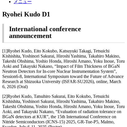
メニュー
Ryohei Kudo D1
International conference
announcement
[1]Ryohei Kudo, Eito Kokubo, Katsuyuki Takagi, Tetsuichi
Kishishita, Yoshinori Sakurai, Hiroshi Yashima, Takahiro Makino,
Takeshi Ohshima, Yoshio Honda, Hiroshi Amano, Yoku Inoue, Toru
Aoki and Takayuki Nakano, “Impact of Film Thickness of BGaN
Neutron Detectors for In-core Nuclear Instrumentation System”,
Session6-8, International Symposium toward the Future of Advance
Research at Shizuoka University (ISFAR-SU2026), online, March
6, 2026 (Oral)
[2]Ryohei Kudo, Tatsuhiro Sakurai, Eito Kokubo, Tetsuichi
Kishishita, Yoshinori Sakurai, Hiroshi Yashima, Takahiro Makino,
Takeshi Ohshima, Yoshio Honda, Hiroshi Amano, Yoku Inoue, Toru
Aoki, and Takayuki Nakano, “Evaluation of radiation tolerance on
BGaN detectors at KUR”, the 15th International Conference on
Nitride Semiconductors (ICNS-15) 2025, GR-Tue-P5, Malmo,
Sweden, July 6-11, 2025 (Poster)