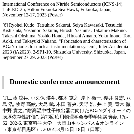
International Conference on Nitride Semiconductors (ICNS-14),
ThP-ED-25, Hilton Fukuoka Sea Hawk, Fukuoka, Japan,
November 12-17, 2023 (Poster)
[6] Ryohei Kudo, Tatsuhiro Sakurai, Seiya Kawasaki, Tetsuichi
Kishishita, Yoshinori Sakurai, Hiroshi Yashima, Takahiro Makino,
Takeshi Ohshima, Yoshio Honda, Hiroshi Amano, Yoku Inoue, Toru
Aoki, and Takayuki Nakano, “Fabrication and characterization of
BGaN diodes for nuclear instrumentation system”, Inter-Academia
2023 (iA2023), 2-SP1-10, Shizuoka University, Shizuoka, Japan,
September 27-29, 2023 (Poster)
Domestic conference announcement
[1]工藤 涼兵, 小久保 瑛斗, 都木 克之, 岸下 徹一, 櫻井 良憲, 八
島 浩, 牧野 高紘, 大島 武, 本田 善央, 天野 浩, 井上 翼, 青木 徹,
中野 貴之, “耐高温中性子検出器に向けたBGaNダイオードの
膜厚依存性評価”, 第73回応用物理学会春季学術講演会, 17p-
S2_202-6, 東京科学大学 大岡山キャンパス＆オンライン
（東京都目黒区）, 2026年3月15日-18日（口頭）