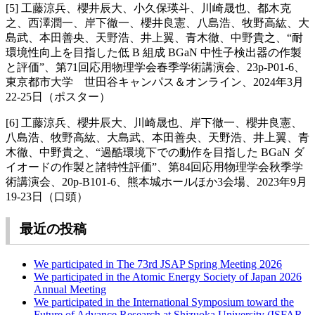
[5] 工藤涼兵、櫻井辰大、小久保瑛斗、川崎晟也、都木克
之、西澤潤一、岸下徹一、櫻井良憲、八島浩、牧野高紘、大
島武、本田善央、天野浩、井上翼、青木徹、中野貴之、“耐
環境性向上を目指した低 B 組成 BGaN 中性子検出器の作製
と評価”、第71回応用物理学会春季学術講演会、23p-P01-6、
東京都市大学 世田谷キャンパス＆オンライン、2024年3月
22-25日（ポスター）
[6] 工藤涼兵、櫻井辰大、川崎晟也、岸下徹一、櫻井良憲、
八島浩、牧野高紘、大島武、本田善央、天野浩、井上翼、青
木徹、中野貴之、“過酷環境下での動作を目指した BGaN ダ
イオードの作製と諸特性評価”、第84回応用物理学会秋季学
術講演会、20p-B101-6、熊本城ホールほか3会場、2023年9月
19-23日（口頭）
最近の投稿
We participated in The 73rd JSAP Spring Meeting 2026
We participated in the Atomic Energy Society of Japan 2026
Annual Meeting
We participated in the International Symposium toward the
Future of Advance Research at Shizuoka University (ISFAR-