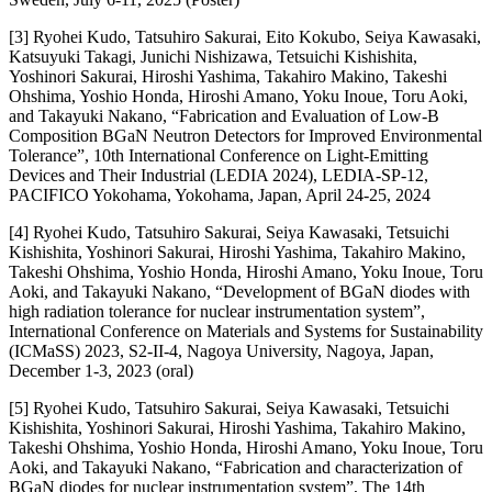
[3] Ryohei Kudo, Tatsuhiro Sakurai, Eito Kokubo, Seiya Kawasaki,
Katsuyuki Takagi, Junichi Nishizawa, Tetsuichi Kishishita,
Yoshinori Sakurai, Hiroshi Yashima, Takahiro Makino, Takeshi
Ohshima, Yoshio Honda, Hiroshi Amano, Yoku Inoue, Toru Aoki,
and Takayuki Nakano, “Fabrication and Evaluation of Low-B
Composition BGaN Neutron Detectors for Improved Environmental
Tolerance”, 10th International Conference on Light-Emitting
Devices and Their Industrial (LEDIA 2024), LEDIA-SP-12,
PACIFICO Yokohama, Yokohama, Japan, April 24-25, 2024
[4] Ryohei Kudo, Tatsuhiro Sakurai, Seiya Kawasaki, Tetsuichi
Kishishita, Yoshinori Sakurai, Hiroshi Yashima, Takahiro Makino,
Takeshi Ohshima, Yoshio Honda, Hiroshi Amano, Yoku Inoue, Toru
Aoki, and Takayuki Nakano, “Development of BGaN diodes with
high radiation tolerance for nuclear instrumentation system”,
International Conference on Materials and Systems for Sustainability
(ICMaSS) 2023, S2-II-4, Nagoya University, Nagoya, Japan,
December 1-3, 2023 (oral)
[5] Ryohei Kudo, Tatsuhiro Sakurai, Seiya Kawasaki, Tetsuichi
Kishishita, Yoshinori Sakurai, Hiroshi Yashima, Takahiro Makino,
Takeshi Ohshima, Yoshio Honda, Hiroshi Amano, Yoku Inoue, Toru
Aoki, and Takayuki Nakano, “Fabrication and characterization of
BGaN diodes for nuclear instrumentation system”, The 14th