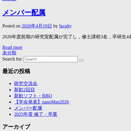
メンバー配属
Posted on
2026年4月10日
by
faculty
2026年度前期の研究室配属が完了し，修士課程3名，卒研生
Read more
未分類
Search for:
最近の投稿
研究交流会
新歓2回目
新歓ソフト・BBQ
【学会発表】nanoMan2026
メンバー配属
2025年度 修了・卒業
アーカイブ