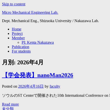
Skip to content
Micro Mechanical Engineering Lab.
Dept. Mechanical Eng., Shizuoka University / Nakazawa Lab.
Home
Project
Member
PI: Kenta Nakazawa
Publication
For students
月別: 2026年4月
【学会発表】nanoMan2026
Posted on
2026年4月16日
by
faculty
ソウルのST Centerで開催された10th International Conference on Nanoma
Read more
未分類