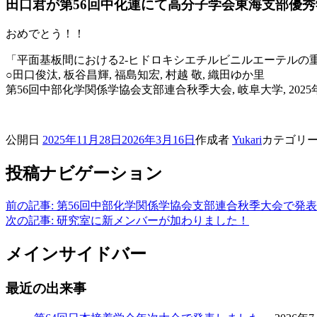
田口君が第56回中化連にて高分子学会東海支部優
おめでとう！！
「平面基板間における2-ヒドロキシエチルビニルエーテルの
○田口俊汰, 板谷昌輝, 福島知宏, 村越 敬, 織田ゆか里
第56回中部化学関係学協会支部連合秋季大会, 岐阜大学, 2025年
公開日
2025年11月28日
2026年3月16日
作成者
Yukari
カテゴリ
投稿ナビゲーション
前の記事:
第56回中部化学関係学協会支部連合秋季大会で発
次の記事:
研究室に新メンバーが加わりました！
メインサイドバー
最近の出来事