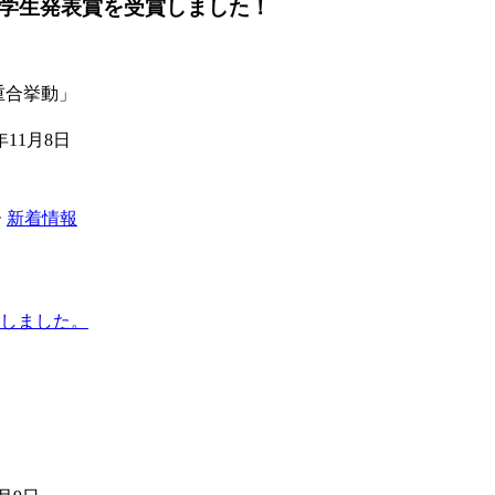
秀学生発表賞を受賞しました！
重合挙動」
11月8日
ー
新着情報
表しました。