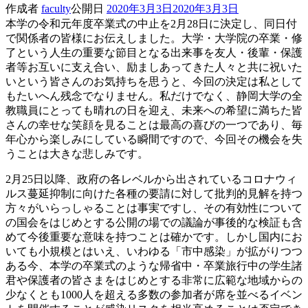
作成者
faculty
公開日
2020年3月3日
2020年3月3日
本学の令和元年度卒業式の中止を2月28日に決定し、同日付
で関係者の皆様にお伝えしました。大学・大学院の卒業・修
了という人生の重要な節目となる出来事を友人・後輩・保護
者等お互いに支え合い、励ましあってきた人々と共に祝いた
いという皆さんのお気持ちを思うと、今回の決定は私として
もたいへん残念でなりません。私だけでなく、静岡大学の全
教職員にとっても晴れの日を迎え、未来への希望に満ちた皆
さんの幸せな笑顔を見ることは最高の喜びの一つであり、毎
年心から楽しみにしている瞬間ですので、今回その機会を失
うことは大きな悲しみです。
2月25日以降、政府の各レベルから出されているコロナウィ
ルス蔓延抑制に向けた各種の要請に対して批判的見解を持つ
方々がいらっしゃることは事実ですし、その有効性について
の国会をはじめとする公開の場での議論が事後的な検証も含
めて今後重要な意味を持つことは確かです。しかし国内にお
いても小規模とはいえ、いわゆる「市中感染」が拡がりつつ
ある今、本学の卒業式のような帰省中・卒業旅行中の学生諸
君や保護者の皆さまをはじめとする非常に広範な地域からの
少なくとも1000人を超える多数の参加者が席を並べるイベン