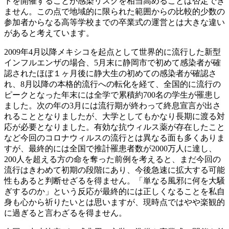
トを開催することが感染リスクを相当高めることは否定でき
ません。この点で地域的に限られた範囲からの比較的少数の
参加者からなる高等学校までの卒業式の運営とは大きな違い
があると考えています。
2009年4月以降メキシコを起点として世界的に流行した新型
インフルエンザの場合、5月末に静岡市で初めて感染者が確
認されたほぼ１ヶ月後に静大生の初めての感染者が確認さ
れ、8月以降の本格的流行への転化を経て、全国的に流行の
ピークとなった年末には全学で累積約700名の学生が罹患し
ました。次の年の3月には流行期が終わって終息宣言が出さ
れることとなりましたが、大学としてもかなり長期に渡る対
応が必要となりました。有効な抗ウィルス薬が存在したこと
など今回のコロナウィルスの流行とは異なる面も多くありま
すが、最終的には全国で推計罹患者数が2000万人に達し、
200人を超える方の命を奪った前例を考えると、まだ今回の
流行はきわめて初期の段階にあり、今後急速に拡大する可能
性もあると判断せざるを得ません。「単なる風邪に何を大騒
ぎするのか」という反応が最終的には正しくなることを私自
身も心から祈りたいとは思いますが、現時点ではやや楽観的
に過ぎると言わざるを得ません。