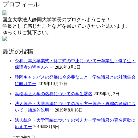
プロフィール
国立大学法人静岡大学学長のブログへようこそ！
学長として感じたことなどを書いていきたいと思います。
ゆっくりご覧下さい。
最近の投稿
令和元年度卒業式・修了式の中止についてー卒業生・修了生・
保護者の皆さんへー
2020年3月3日
静岡キャンパスの発展に今必要なことー学生諸君との対話集会
に向けてー
2019年10月17日
浜松地区大学の名称についての学生署名
2019年9月2日
法人統合・大学再編についての考え方ー統合・再編の経緯につ
いて・補足的説明ー
2019年8月16日
法人統合・大学再編についての考え方ー学生諸君の署名運動に
応えてー
2019年8月6日
2020年3月