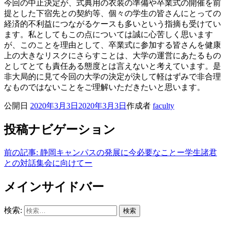
今回の中止決定が、式典用の衣装の準備や卒業式の開催を前
提とした下宿先との契約等、個々の学生の皆さんにとっての
経済的不利益につながるケースも多いという指摘も受けてい
ます。私としてもこの点については誠に心苦しく思います
が、このことを理由として、卒業式に参加する皆さんを健康
上の大きなリスクにさらすことは、大学の運営にあたるもの
としてとても責任ある態度とは言えないと考えています。是
非大局的に見て今回の大学の決定が決して軽はずみで非合理
なものではないことをご理解いただきたいと思います。
公開日
2020年3月3日
2020年3月3日
作成者
faculty
投稿ナビゲーション
前の記事:
静岡キャンパスの発展に今必要なことー学生諸君
との対話集会に向けてー
メインサイドバー
検索: