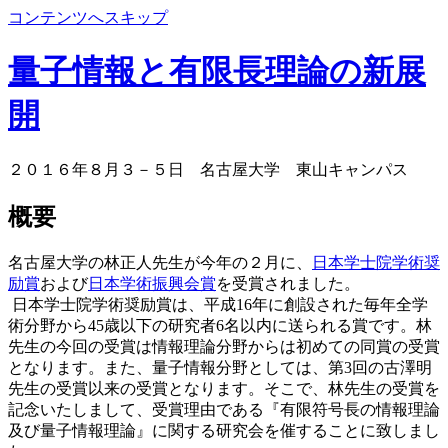
コンテンツへスキップ
量子情報と有限長理論の新展
開
２０１６年８月３－５日 名古屋大学 東山キャンパス
概要
名古屋大学の林正人先生が今年の２月に、
日本学士院学術奨
励賞
および
日本学術振興会賞
を受賞されました。
日本学士院学術奨励賞は、
平成16年に創設された毎年全学
術分野から
45
歳以下の研究者
6
名以内に送られる賞です。林
先生の今回の受賞は情報理論分野からは初めての同賞の受賞
となります。また、量子情報分野としては、第3回の古澤明
先生の受賞以来の受賞となります。そこで、林先生の受賞を
記念いたしまして、受賞理由である『有限符号長の情報理論
及び量子情報理論』に関する研究会を催することに致しまし