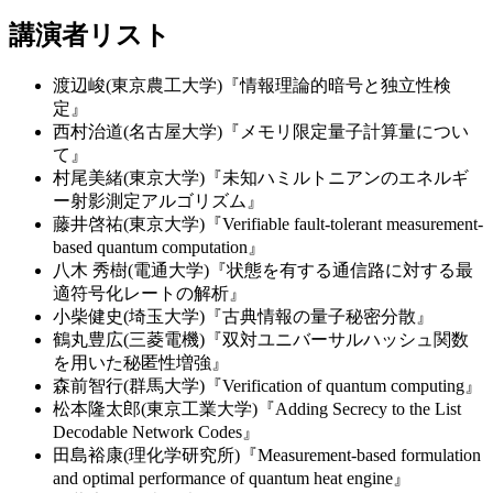
講演者リスト
渡辺峻
(
東京農工大学
)『情報理論的暗号と独立性検
定』
西村治道
(
名古屋大学
)『メモリ限定量子計算量につい
て』
村尾美緒
(
東京大学
)『未知ハミルトニアンのエネルギ
ー射影測定アルゴリズム』
藤井啓祐(東京大学
)『Verifiable fault-tolerant measurement-
based quantum computation』
八木
秀樹
(
電通大学
)『状態を有する通信路に対する最
適符号化レートの解析』
小柴健史
(
埼玉大学
)『古典情報の量子秘密分散』
鶴丸豊広
(
三菱電機
)『双対ユニバーサルハッシュ関数
を用いた秘匿性増強
』
森前智行
(
群馬大学
)
『Verification of quantum computing』
松本隆太郎
(
東京工業大学
)『Adding Secrecy to the List
Decodable Network Codes』
田島裕康
(
理化学研究所
)
『Measurement-based formulation
and optimal performance of quantum heat engine』