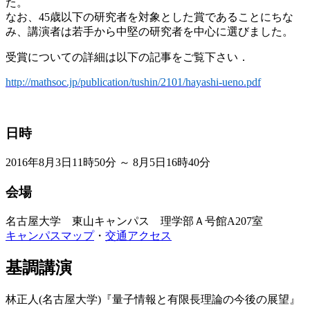
た。
なお、45歳以下の研究者を対象とした賞であることにちな
み、講演者は若手から中堅の研究者を中心に選びました。
受賞についての詳細は以下の記事をご覧下さい．
http://mathsoc.jp/publication/tushin/2101/hayashi-ueno.pdf
日時
2016
年
8
月
3日11時50分 ～ 8月
5
日16時40分
会場
名古屋大学
東山キャンパス 理学部Ａ号館
A207
室
キャンパスマップ
・
交通アクセス
基調講演
林正人(名古屋大学)『量子情報と有限長理論の今後の展望』