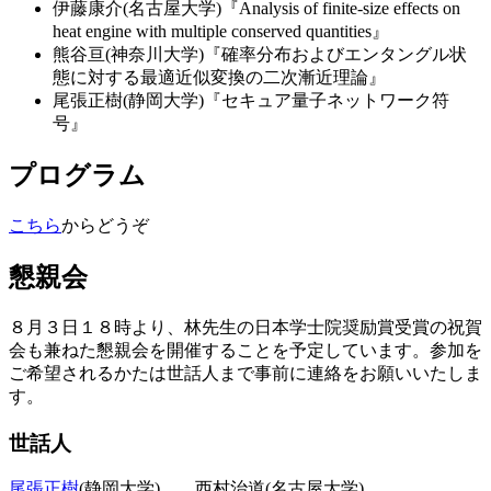
伊藤康介(名古屋大学)『Analysis of finite-size effects on
heat engine with multiple conserved quantities』
熊谷亘
(
神奈川大学
)『確率分布およびエンタングル状
態に対する最適近似変換の二次漸近理論』
尾張正樹(静岡大学)『セキュア量子ネットワーク符
号』
プログラム
こちら
からどうぞ
懇親会
８月３日１８時より、林先生の日本学士院奨励賞受賞の祝賀
会も兼ねた懇親会を開催することを予定しています。参加を
ご希望されるかたは世話人まで事前に連絡をお願いいたしま
す。
世話人
尾張正樹
(静岡大学)，
西村治道
(
名古屋大学
)