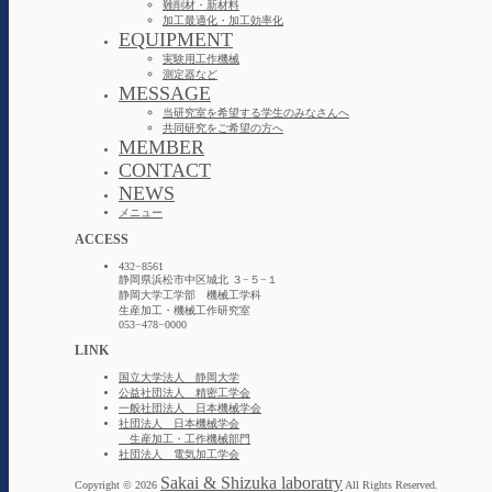
難削材・新材料
加工最適化・加工効率化
EQUIPMENT
実験用工作機械
測定器など
MESSAGE
当研究室を希望する学生のみなさんへ
共同研究をご希望の方へ
MEMBER
CONTACT
NEWS
メニュー
ACCESS
432−8561
静岡県浜松市中区城北 ３−５−１
静岡大学工学部 機械工学科
生産加工・機械工作研究室
053−478−0000
LINK
国立大学法人 静岡大学
公益社団法人 精密工学会
一般社団法人 日本機械学会
社団法人 日本機械学会
生産加工・工作機械部門
社団法人 電気加工学会
Sakai & Shizuka laboratry
Copyright © 2026
All Rights Reserved.