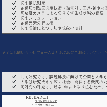
切削抵抗測定
各種切削温度測定技術（熱電対，工具-被削材
高速度カメラによる切りくず生成状態の観察
切削シミュレーション
各種元素分析技術
切削理論に基づく切削現象の検討
まずは
お問い合わせフォーム
よりお気軽にご相談ください。
共同研究では、
課題解決に向けて企業と大学
大学は研究成果を広く社会に発信する機関の
同研究の課題は、通常1年以上取り組むため、
RESEARCH
環境対応型切削加工
超精密・微細加工