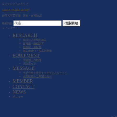
コンテンツへスキップ
Sakai & Shizuka laboratry
静岡大学工学部 酒井・静 研究室
検索開始
メインメニュー
RESEARCH
環境対応型切削加工
超精密・微細加工
難削材・新材料
加工最適化・加工効率化
EQUIPMENT
実験用工作機械
測定器など
MESSAGE
当研究室を希望する学生のみなさんへ
共同研究をご希望の方へ
MEMBER
CONTACT
NEWS
メニュー