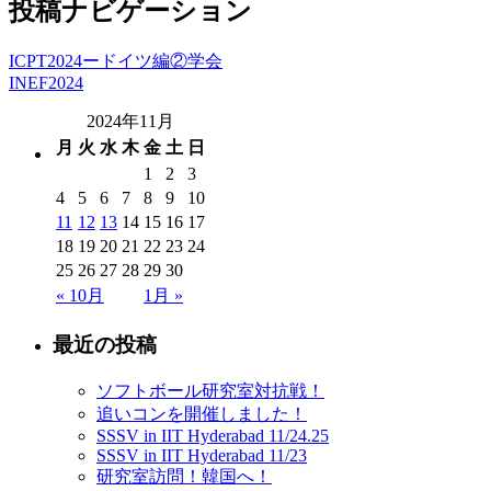
投稿ナビゲーション
ICPT2024ードイツ編②学会
INEF2024
2024年11月
月
火
水
木
金
土
日
1
2
3
4
5
6
7
8
9
10
11
12
13
14
15
16
17
18
19
20
21
22
23
24
25
26
27
28
29
30
« 10月
1月 »
最近の投稿
ソフトボール研究室対抗戦！
追いコンを開催しました！
SSSV in IIT Hyderabad 11/24.25
SSSV in IIT Hyderabad 11/23
研究室訪問！韓国へ！