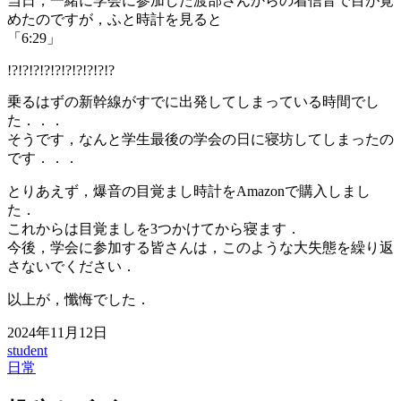
当日，一緒に学会に参加した渡部さんからの着信音で目が覚
めたのですが，ふと時計を見ると
「6:29」
!?!?!?!?!?!?!?!?!?!?
乗るはずの新幹線がすでに出発してしまっている時間でし
た．．．
そうです，なんと学生最後の学会の日に寝坊してしまったの
です．．．
とりあえず，爆音の目覚まし時計をAmazonで購入しまし
た．
これからは目覚ましを3つかけてから寝ます．
今後，学会に参加する皆さんは，このような大失態を繰り返
さないでください．
以上が，懺悔でした．
2024年11月12日
student
日常