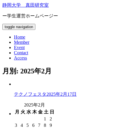
静岡大学 真田研究室
ー学生運営ホームページー
toggle navigation
Home
Member
Event
Contact
Access
月別: 2025年2月
テクノフェスタ
2025年2月17日
2025年2月
月
火
水
木
金
土
日
1
2
3
4
5
6
7
8
9