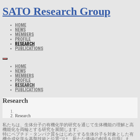
SATO Research Group
HOME
NEWS
MEMBERS
PROFILE
RESEARCH
PUBLICATIONS
HOME
NEWS
MEMBERS
PROFILE
RESEARCH
PUBLICATIONS
Research
Research
私たちは、生体分子の有機化学的研究を通じて生体機能の理解と高
機能化を両輪とする研究を展開します。
特にペプチド・タンパク質をはじめとする生体分子を対象とした有
機合成化学を基盤技術と位置づけ、新たな価値の創造を目指しま