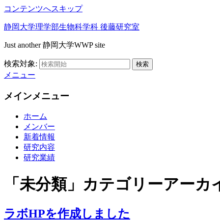
コンテンツへスキップ
静岡大学理学部生物科学科 後藤研究室
Just another 静岡大学WWP site
検索対象:
検索
メニュー
メインメニュー
ホーム
メンバー
新着情報
研究内容
研究業績
「
未分類
」カテゴリーアーカ
ラボHPを作成しました