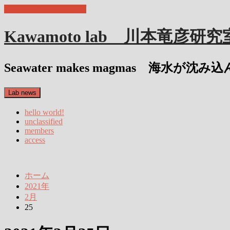
コンテンツへスキップ
Kawamoto lab 川本竜彦研究
Seawater makes magmas 海水が
Lab news
hello world!
unclassified
members
access
ホーム
2021年
2月
25